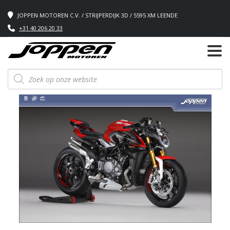
JOPPEN MOTOREN C.V. / STRIJPERDIJK 3D / 5595 XM LEENDE
+31 40 206 20 33
Producten
zoeken