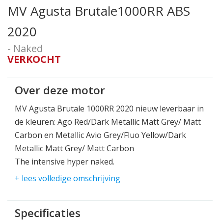
MV Agusta Brutale1000RR ABS
2020
- Naked
VERKOCHT
Over deze motor
MV Agusta Brutale 1000RR 2020 nieuw leverbaar in
de kleuren: Ago Red/Dark Metallic Matt Grey/ Matt
Carbon en Metallic Avio Grey/Fluo Yellow/Dark
Metallic Matt Grey/ Matt Carbon
The intensive hyper naked.
Naast de 3 cilinders is de 4 cilinder ook weer weder
+ lees volledige omschrijving
geboren van MV Agusta!
208pk 119Nm een droog gewicht van 186kg zorgt
Specificaties
voor een maximale snelheid van boven de 300kmh!