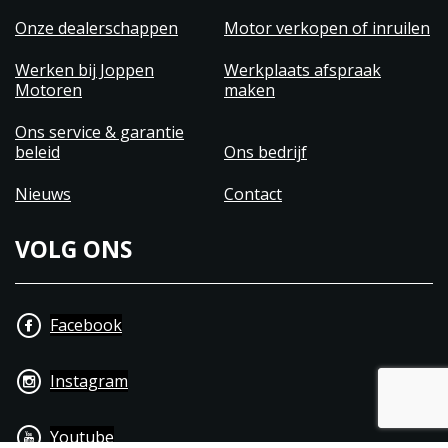
kennis en werkplaats aan boord om MV Agusta tot
een succes te hebben en te houden.
Onze dealerschappen
Motor verkopen of inruilen
Tot ziens bij Joppen Motoren!
Werken bij Joppen
Werkplaats afspraak
Motoren
maken
Ons service & garantie
beleid
Ons bedrijf
Nieuws
Contact
VOLG ONS
Facebook
Instagram
Youtube