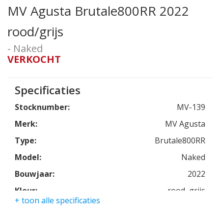
MV Agusta Brutale800RR 2022
rood/grijs
- Naked
VERKOCHT
Specificaties
Stocknumber:
MV-139
Merk:
MV Agusta
Type:
Brutale800RR
Model:
Naked
Bouwjaar:
2022
Kleur:
rood, grijs
+ toon alle specificaties
Kmstand:
0Km