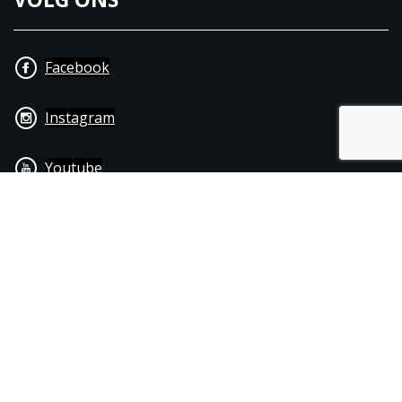
Facebook
Instagram
Youtube
+31 40 206 20 33
Contact
Disclaimer
Algemene leverings- & betalingsvoorwaarden
© 1976 - 2025 | Joppen Motoren C.V.