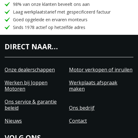
98% van onze klanten beveelt ons aan
Laag werkplaatstarief met gespecificeerd factuur
Goed opgeleide en ervaren monteurs
Sinds 1978 actief op hetzelfde adres
DIRECT NAAR…
Onze dealerschappen
Motor verkopen of inruilen
Werken bij Joppen
Werkplaats afspraak
Motoren
maken
Ons service & garantie
beleid
Ons bedrijf
Nieuws
Contact
VOLG ONS