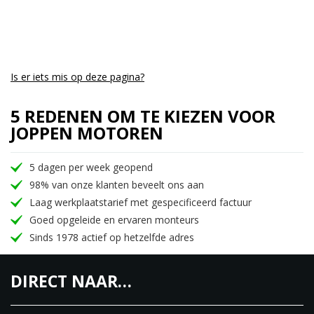
Drooggewicht van 175kg
16,5 Liter benzinetank
4 rij modi
8 voudig Traction Control
Cruise Control
Is er iets mis op deze pagina?
Launch Control
5 REDENEN OM TE KIEZEN VOOR
Quickshifter 3.0 Up en Down
JOPPEN MOTOREN
Topsnelheid van 240km/h
Marzocchi volledig instelbare voorvork
5 dagen per week geopend
Sachs progressieve volledig instelbare
98% van onze klanten beveelt ons aan
schokdemper
Laag werkplaatstarief met gespecificeerd factuur
Hoogwaardige Brembo remmen met het nieuwste
Goed opgeleide en ervaren monteurs
ABS systeem. Rear Wheel Lift-up Mitigation en
Sinds 1978 actief op hetzelfde adres
bochten funtie
5.5inch TFT gekleurd scherm
DIRECT NAAR…
Bluetooth verbinding
MV Ride App conectie