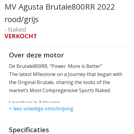
MV Agusta Brutale800RR 2022
rood/grijs
- Naked
VERKOCHT
Over deze motor
De Brutale800RR, ‘’Power. More is Better’’
The latest MIlestone on a Journey that began with
the Original Brutale, sharing the looks of the
market’s Most Compregensive Sports Naked.
Leverbaar in 3 kleuren
+ lees volledige omschrijving
Fire Red Gloss/Intense Black Gloss
Carbon Black Metallic/Avio Gray Metallic
Shock Pearl Red/Avio Grey
Specificaties