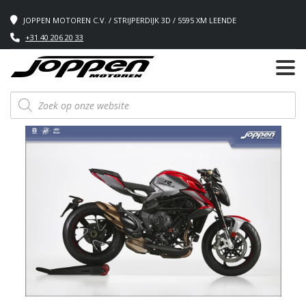
JOPPEN MOTOREN C.V. / STRIJPERDIJK 3D / 5595 XM LEENDE
+31 40 206 20 33
Producten
zoeken