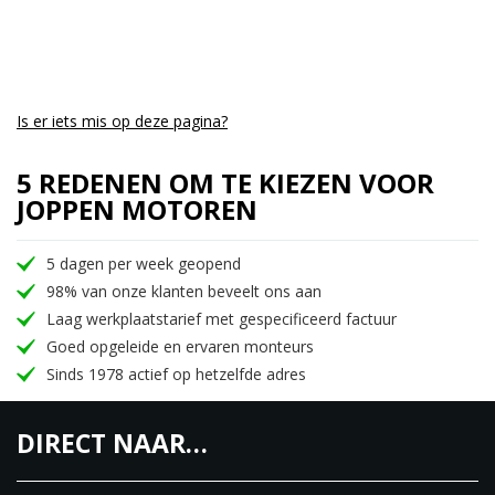
Als je geïnteresseerd bent in de MV Agusta
Dragster800RC SCS EAS ABS 2021, raad ik u aan
contact met ons 0p te nemen.
Is er iets mis op deze pagina?
5 REDENEN OM TE KIEZEN VOOR
JOPPEN MOTOREN
5 dagen per week geopend
98% van onze klanten beveelt ons aan
Laag werkplaatstarief met gespecificeerd factuur
Goed opgeleide en ervaren monteurs
Sinds 1978 actief op hetzelfde adres
DIRECT NAAR…