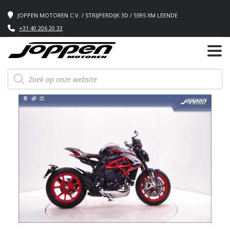
JOPPEN MOTOREN C.V. / STRIJPERDIJK 3D / 5595 XM LEENDE
+31 40 206 20 33
Producten
zoeken