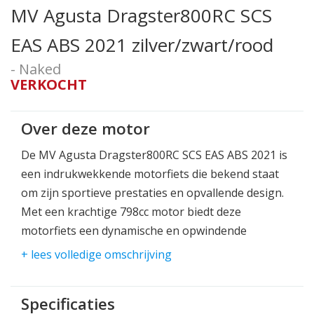
MV Agusta Dragster800RC SCS
EAS ABS 2021 zilver/zwart/rood
- Naked
VERKOCHT
Over deze motor
De MV Agusta Dragster800RC SCS EAS ABS 2021 is
een indrukwekkende motorfiets die bekend staat
om zijn sportieve prestaties en opvallende design.
Met een krachtige 798cc motor biedt deze
motorfiets een dynamische en opwindende
rijervaring.
+ lees volledige omschrijving
De Dragster800RC SCS EAS ABS 2021 is uitgerust
met geavanceerde technologieën, waaronder het
Specificaties