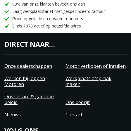
98% van onze klanten beveelt ons aan
Laag werkplaatstarief met gespecificeerd factuur
Goed opgeleide en ervaren monteurs
Sinds 1978 actief op hetzelfde adres
DIRECT NAAR…
Onze dealerschappen
Motor verkopen of inruilen
Werken bij Joppen
Werkplaats afspraak
Motoren
maken
Ons service & garantie
beleid
Ons bedrijf
Nieuws
Contact
VOLG ONS