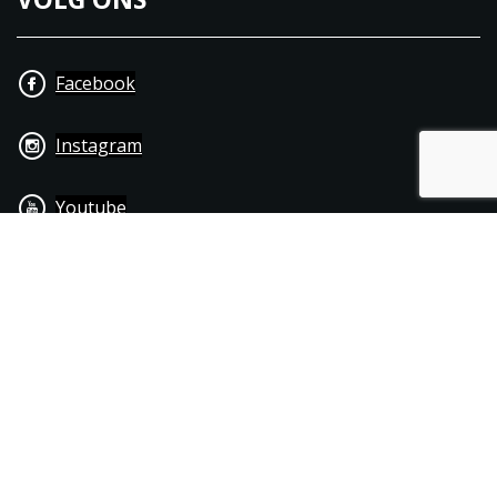
Facebook
Instagram
Youtube
+31 40 206 20 33
Contact
Disclaimer
Algemene leverings- & betalingsvoorwaarden
© 1976 - 2025 | Joppen Motoren C.V.