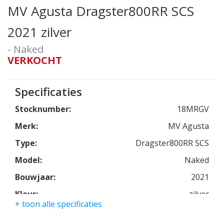
MV Agusta Dragster800RR SCS
2021 zilver
- Naked
VERKOCHT
Specificaties
Stocknumber:
18MRGV
Merk:
MV Agusta
Type:
Dragster800RR SCS
Model:
Naked
Bouwjaar:
2021
Kleur:
zilver
+ toon alle specificaties
Kmstand:
2106km