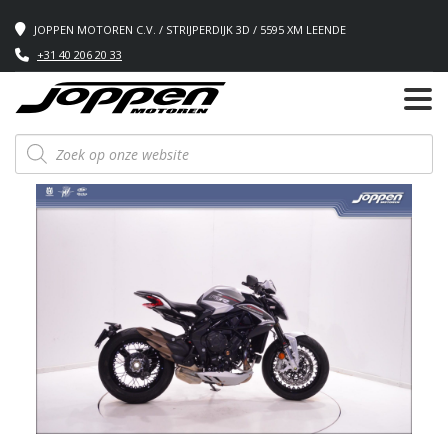
JOPPEN MOTOREN C.V. / STRIJPERDIJK 3D / 5595 XM LEENDE
+31 40 206 20 33
Producten
zoeken