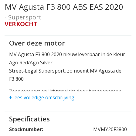
MV Agusta F3 800 ABS EAS 2020
- Supersport
VERKOCHT
Over deze motor
MV Agusta F3 800 2020 nieuw leverbaar in de kleur
Ago Red/Ago Silver
Street-Legal Supersport, zo noemt MV Agusta de
F3 800.
Zeer compact en lichtgewicht door het toepassen
+ lees volledige omschrijving
van het fantastische 3 cilinder motorblok.
148pk 88Nm met een drooggewicht van 173kg.
Net wat hogere cijfers dan de 675, wat voor nog
Specificaties
meer plezier en adrenaline zorgt!
Stocknumber:
MVMY20F3800