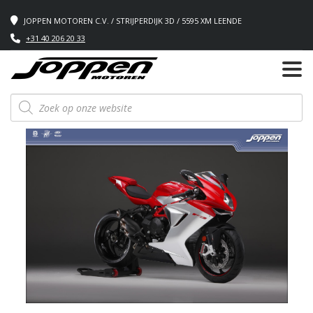
JOPPEN MOTOREN C.V. / STRIJPERDIJK 3D / 5595 XM LEENDE
+31 40 206 20 33
Producten
zoeken