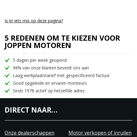
motorfietsen.
Joppen Motoren is al jaren lang MV Agusta dealer
en heeft een ruim assortiment aan MV Agusta’s op
Is er iets mis op deze pagina?
voorraad, nieuw en occasion. Wij hebben de juiste
5 REDENEN OM TE KIEZEN VOOR
kennis en werkplaats aan boord om MV Agusta tot
JOPPEN MOTOREN
een succes te hebben en te houden.
Tot ziens bij Joppen Motoren!
5 dagen per week geopend
98% van onze klanten beveelt ons aan
Laag werkplaatstarief met gespecificeerd factuur
Goed opgeleide en ervaren monteurs
Sinds 1978 actief op hetzelfde adres
DIRECT NAAR…
Onze dealerschappen
Motor verkopen of inruilen