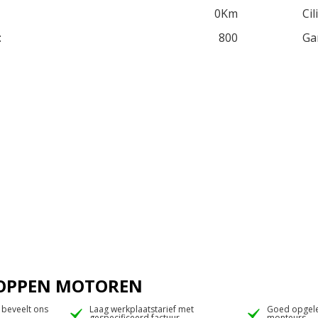
0Km
Cil
:
800
Ga
 JOPPEN MOTOREN
 beveelt ons
Laag werkplaatstarief met
Goed opgele
gespecificeerd factuur
monteurs