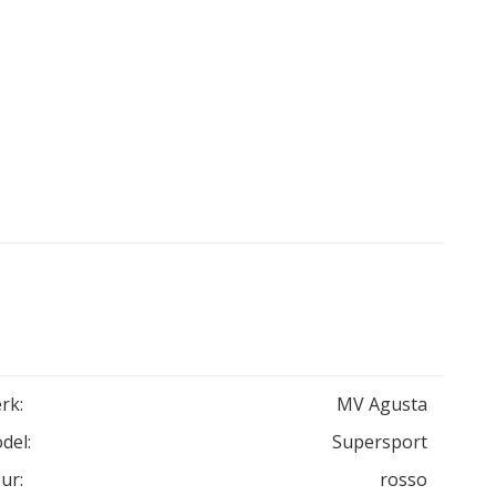
rk:
MV Agusta
del:
Supersport
ur:
rosso