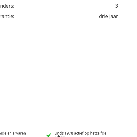
inders:
3
rantie:
drie jaar
ide en ervaren
Sinds 1978 actief op hetzelfde
adres