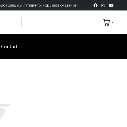
MOTOREN C.V. / STRIJPERDIJK 3D / 5595 XM LEENDE
0
Contact