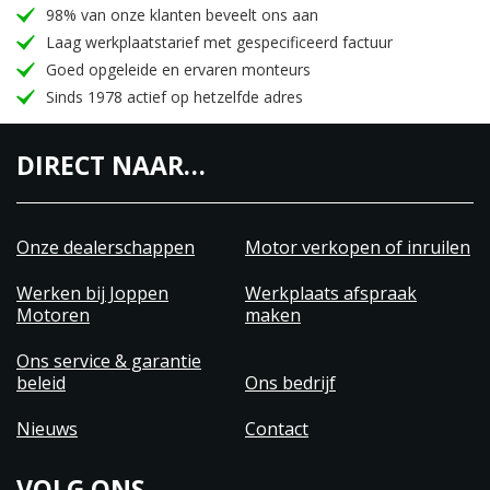
98% van onze klanten beveelt ons aan
Laag werkplaatstarief met gespecificeerd factuur
Goed opgeleide en ervaren monteurs
Sinds 1978 actief op hetzelfde adres
DIRECT NAAR…
Onze dealerschappen
Motor verkopen of inruilen
Werken bij Joppen
Werkplaats afspraak
Motoren
maken
Ons service & garantie
beleid
Ons bedrijf
Nieuws
Contact
VOLG ONS