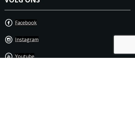
Facebook
Instagram
Youtube
+31 40 206 20 33
Contact
Disclaimer
Algemene leverings- & betalingsvoorwaarden
© 1976 - 2025 | Joppen Motoren C.V.