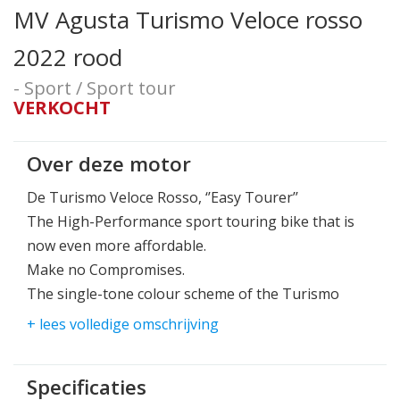
MV Agusta Turismo Veloce rosso
2022 rood
- Sport / Sport tour
VERKOCHT
Over deze motor
De Turismo Veloce Rosso, ‘’Easy Tourer’’
The High-Performance sport touring bike that is
now even more affordable.
Make no Compromises.
The single-tone colour scheme of the Turismo
Veloce Rosso makes it even more recognisable,
+ lees volledige omschrijving
thanks to lines that highlight the bike’s essence
and elegance. For an unmistakeable MV look.
Specificaties