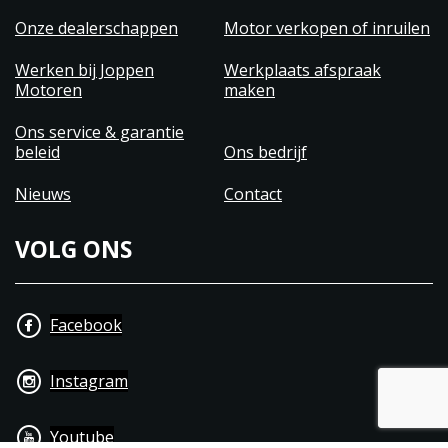
geven zodat deze het gehele jaar startklaar staat.
Onze dealerschappen
Motor verkopen of inruilen
Menig model hebben we als demo model
beschikbaar om u de juiste ervaring met het merk
Werken bij Joppen
Werkplaats afspraak
Motoren
maken
te bieden.
U bent altijd van harte welkom bij ons in de
Ons service & garantie
showroom.
beleid
Ons bedrijf
Nieuws
Contact
VOLG ONS
Facebook
Instagram
Youtube