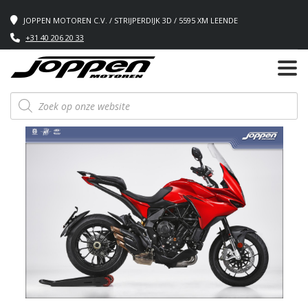
JOPPEN MOTOREN C.V. / STRIJPERDIJK 3D / 5595 XM LEENDE
+31 40 206 20 33
Producten
zoeken