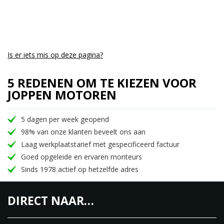
schokdemper
Hoogwaardige Brembo remmen met het nieuwste
ABS systeem. Rear Wheel Lift-up Mitigation en
bochten funtie
5.5inch TFT gekleurd scherm
Is er iets mis op deze pagina?
Bluetooth verbinding
5 REDENEN OM TE KIEZEN VOOR
MV Ride App conectie
JOPPEN MOTOREN
MV Agusta, het motormerk wat bekend staat om
hun perfecte styling, rij eigenschappen en het race
5 dagen per week geopend
DNA.
98% van onze klanten beveelt ons aan
Laag werkplaatstarief met gespecificeerd factuur
Joppen Motoren, DE MV Agusta dealer van
Goed opgeleide en ervaren monteurs
Nederland sinds 2014!
Sinds 1978 actief op hetzelfde adres
Onze showroom is altijd goed gevuld met nieuwe
en occasion motoren van het merk MV Agusta.
DIRECT NAAR…
De werkplaats en de monteurs zijn natuurlijk altijd
up to date om uw trots het juiste onderhoud te