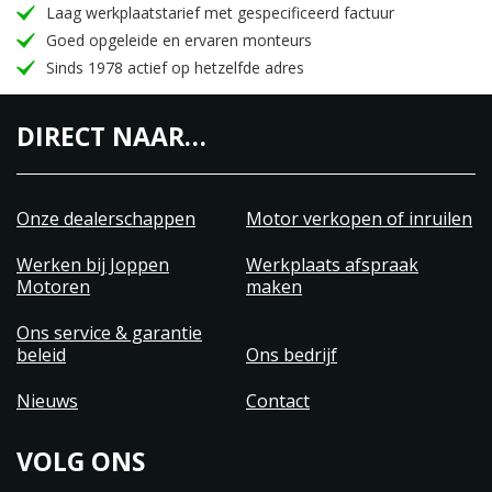
Laag werkplaatstarief met gespecificeerd factuur
Goed opgeleide en ervaren monteurs
Sinds 1978 actief op hetzelfde adres
DIRECT NAAR…
Onze dealerschappen
Motor verkopen of inruilen
Werken bij Joppen
Werkplaats afspraak
Motoren
maken
Ons service & garantie
beleid
Ons bedrijf
Nieuws
Contact
VOLG ONS