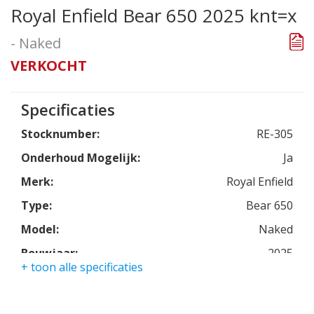
Royal Enfield Bear 650 2025 knt=x
- Naked
VERKOCHT
Specificaties
Stocknumber:
RE-305
Onderhoud Mogelijk:
Ja
Merk:
Royal Enfield
Type:
Bear 650
Model:
Naked
Bouwjaar:
2025
+ toon alle specificaties
Kleur:
knt=x
Kmstand:
0Km