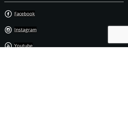
Facebook
Instagram
Youtube
+31 40 206 20 33
Contact
Disclaimer
Algemene leverings- & betalingsvoorwaarden
© 1976 - 2025 | Joppen Motoren C.V.