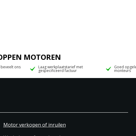
 JOPPEN MOTOREN
 beveelt ons
Laag werkplaatstarief met
Goed opgele
gespecificeerd factuur
monteurs
Motor verkopen of inruilen