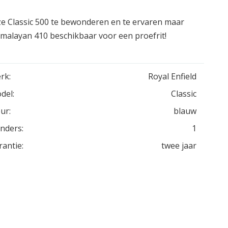
e Classic 500 te bewonderen en te ervaren maar
Himalayan 410 beschikbaar voor een proefrit!
rk:
Royal Enfield
del:
Classic
ur:
blauw
inders:
1
rantie:
twee jaar