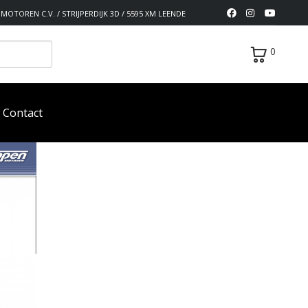
MOTOREN C.V. / STRIJPERDIJK 3D / 5595 XM LEENDE
0
Contact