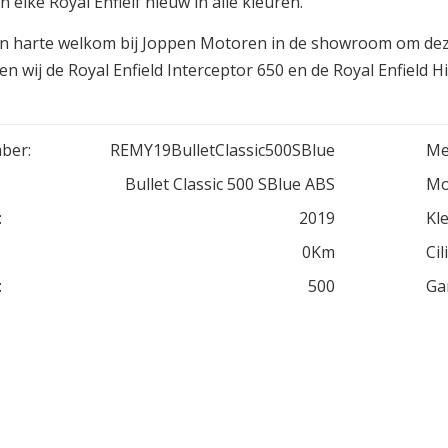
n elke Royal Enfielf nieuw in alle kleuren.
n harte welkom bij Joppen Motoren in de showroom om dez
n wij de Royal Enfield Interceptor 650 en de Royal Enfield 
ber:
REMY19BulletClassic500SBlue
Me
Bullet Classic 500 SBlue ABS
Mo
:
2019
Kle
0Km
Cil
:
500
Ga