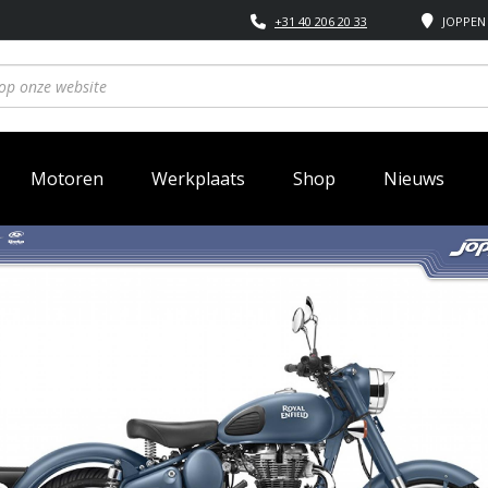
+31 40 206 20 33
JOPPEN 
Motoren
Werkplaats
Shop
Nieuws