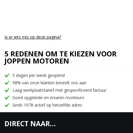
Het antiblokkeersysteem met schijfremmen van
300 mm voor en 270 mm achter is ontworpen om
elke uitdaging aan te gaan, zodat je stabiel kunt
rijden en soepel kunt stoppen, zelfs op de ruigste
wegen.
Is er iets mis op deze pagina?
Vernieuwd instrumentenpaneel
5 REDENEN OM TE KIEZEN VOOR
Een nieuw digi-analoog instrumentenpaneel biedt
JOPPEN MOTOREN
de perfecte mix van traditie en technologie. Het
biedt nauwkeurige informatie en heeft
5 dagen per week geopend
tegelijkertijd de tijdloze esthetiek van de Bullet 350
98% van onze klanten beveelt ons aan
behouden.
Laag werkplaatstarief met gespecificeerd factuur
Goed opgeleide en ervaren monteurs
Nieuw chassis
Sinds 1978 actief op hetzelfde adres
Een vernieuwd chassis, dat de vorm heeft van een
frame met dubbele onderbuis, zorgt voor meer
DIRECT NAAR…
vertrouwen en een stabielere rijervaring, elke keer