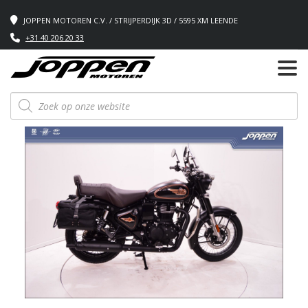
JOPPEN MOTOREN C.V. / STRIJPERDIJK 3D / 5595 XM LEENDE
+31 40 206 20 33
Producten
zoeken