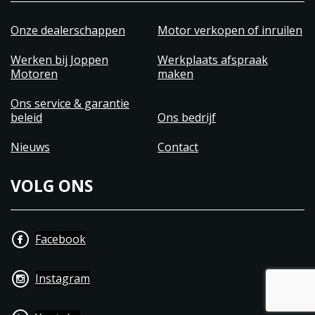
weer.
USB-poort
Onze dealerschappen
Motor verkopen of inruilen
Met een nieuw toegevoegde USB-poort kun je je
Werken bij Joppen
Werkplaats afspraak
apparaten opladen en verbonden blijven met de
Motoren
maken
wereld, waar je ook bent.
Ons service & garantie
Verkrijgbaar in de kleuren, Black Gold, Black en
beleid
Ons bedrijf
Maroon
Nieuws
Contact
VOLG ONS
Facebook
Instagram