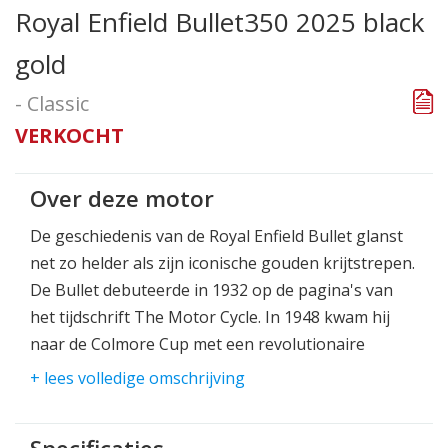
Royal Enfield Bullet350 2025 black
gold
- Classic
VERKOCHT
Over deze motor
De geschiedenis van de Royal Enfield Bullet glanst
net zo helder als zijn iconische gouden krijtstrepen.
De Bullet debuteerde in 1932 op de pagina's van
het tijdschrift The Motor Cycle. In 1948 kwam hij
naar de Colmore Cup met een revolutionaire
uitvinding die motorrijden voor altijd veranderde:
+ lees volledige omschrijving
de swingarmvering. Royal Enfield won er in 1952 de
allereerste Schotse Six Days Trial mee, met de