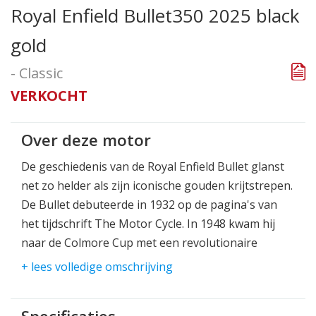
Royal Enfield Bullet350 2025 black
gold
- Classic
VERKOCHT
Over deze motor
De geschiedenis van de Royal Enfield Bullet glanst
net zo helder als zijn iconische gouden krijtstrepen.
De Bullet debuteerde in 1932 op de pagina's van
het tijdschrift The Motor Cycle. In 1948 kwam hij
naar de Colmore Cup met een revolutionaire
uitvinding die motorrijden voor altijd veranderde:
+ lees volledige omschrijving
de swingarmvering. Royal Enfield won er in 1952 de
allereerste Schotse Six Days Trial mee, met de