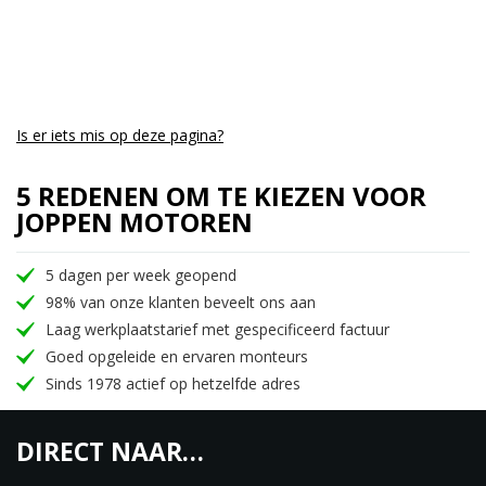
Tweekanaals ABS
Het antiblokkeersysteem met schijfremmen van
300 mm voor en 270 mm achter is ontworpen om
elke uitdaging aan te gaan, zodat je stabiel kunt
rijden en soepel kunt stoppen, zelfs op de ruigste
Is er iets mis op deze pagina?
wegen.
5 REDENEN OM TE KIEZEN VOOR
Vernieuwd instrumentenpaneel
JOPPEN MOTOREN
Een nieuw digi-analoog instrumentenpaneel biedt
de perfecte mix van traditie en technologie. Het
5 dagen per week geopend
biedt nauwkeurige informatie en heeft
98% van onze klanten beveelt ons aan
tegelijkertijd de tijdloze esthetiek van de Bullet 350
Laag werkplaatstarief met gespecificeerd factuur
behouden.
Goed opgeleide en ervaren monteurs
Nieuw chassis
Sinds 1978 actief op hetzelfde adres
Een vernieuwd chassis, dat de vorm heeft van een
frame met dubbele onderbuis, zorgt voor meer
DIRECT NAAR…
vertrouwen en een stabielere rijervaring, elke keer