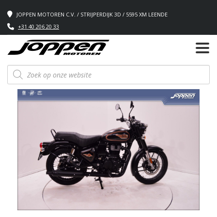
JOPPEN MOTOREN C.V. / STRIJPERDIJK 3D / 5595 XM LEENDE
+31 40 206 20 33
Producten
zoeken