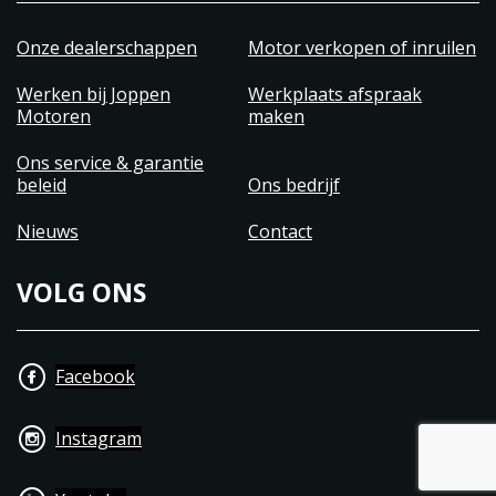
weer.
Onze dealerschappen
Motor verkopen of inruilen
USB-poort
Met een nieuw toegevoegde USB-poort kun je je
Werken bij Joppen
Werkplaats afspraak
Motoren
maken
apparaten opladen en verbonden blijven met de
wereld, waar je ook bent.
Ons service & garantie
beleid
Ons bedrijf
Verkrijgbaar in de kleuren, Black Gold, Black en
Maroon
Nieuws
Contact
VOLG ONS
Facebook
Instagram