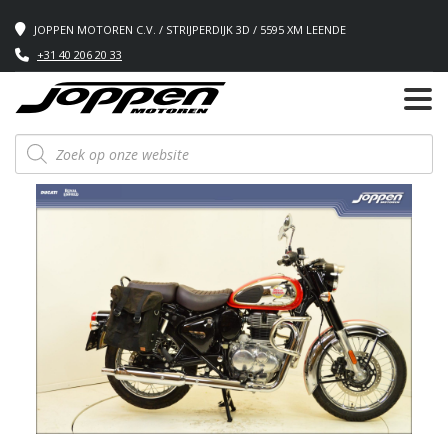
JOPPEN MOTOREN C.V. / STRIJPERDIJK 3D / 5595 XM LEENDE
+31 40 206 20 33
Producten
zoeken