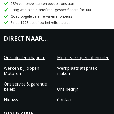
98% van onze klanten beveelt ons aan
Laag werkplaatstarief met gespecificeerd factuur
Goed opgeleide en ervaren monteurs
Sinds 1978 actief op hetzelfde adres
DIRECT NAAR…
Onze dealerschappen
Motor verkopen of inruilen
Werken bij Joppen
Werkplaats afspraak
Motoren
maken
Ons service & garantie
beleid
Ons bedrijf
Nieuws
Contact
VOLG ONS