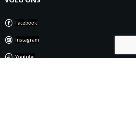
Facebook
Instagram
Youtube
+31 40 206 20 33
Contact
Disclaimer
Algemene leverings- & betalingsvoorwaarden
© 1976 - 2025 | Joppen Motoren C.V.