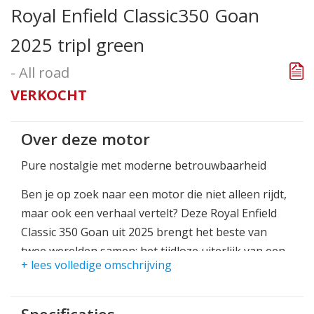
Royal Enfield Classic350 Goan
2025 tripl green
- All road
VERKOCHT
Over deze motor
Pure nostalgie met moderne betrouwbaarheid
Ben je op zoek naar een motor die niet alleen rijdt,
maar ook een verhaal vertelt? Deze Royal Enfield
Classic 350 Goan uit 2025 brengt het beste van
twee werelden samen: het tijdloze uiterlijk van een
+ lees volledige omschrijving
klassieke Britse motorfiets, gecombineerd met de
rust, betrouwbaarheid en verfijning van moderne
techniek.