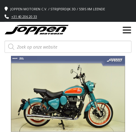
JOPPEN MOTOREN C.V. / STRIJPERDIJK 3D / 5595 XM LEENDE
+31 40 206 20 33
Producten
zoeken