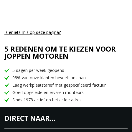
mee met de tijd. Een dashboard met de nodige
informatie met een analoge snelheidsmeter is
geplaatst op de juiste plek. Standaard voorzien van
een USB-poort op het stuur om mogelijke
Is er iets mis op deze pagina?
accessoires die op het stuur geplaatst gaan worden
op te laden. Het 2-kanaals ABS werkt subliem en
5 REDENEN OM TE KIEZEN VOOR
zorgt voor vertrouwen tijdens het remmen.
JOPPEN MOTOREN
De Royal Enfield Classic 350 is leverbaar in 6
5 dagen per week geopend
kleuren
98% van onze klanten beveelt ons aan
Chrome Red
Laag werkplaatstarief met gespecificeerd factuur
Chrome Bronze
Goed opgeleide en ervaren monteurs
Dark Gunmetal Grey
Sinds 1978 actief op hetzelfde adres
Dark Stealth
Halcyon Black
DIRECT NAAR…
Halcyon Green