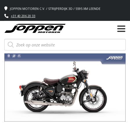
JOPPEN MOTOREN C.V. / STRIJPERDIJK 3D / 5595 XM LEENDE
+31 40 206 20 33
Producten
zoeken