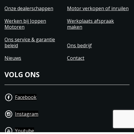
Specificaties motorfiets
Onze dealerschappen
Motor verkopen of inruilen
350cc 1 cilinder
14,87kw (20,2pk) met 27Nm (A2 rijbewijs)
Werken bij Joppen
Werkplaats afspraak
Motoren
maken
Rijklaar gewicht van 195kg
Zadelhoogte van 805mm
Ons service & garantie
Topsnelheid van 114km/h
beleid
Ons bedrijf
5 versnellingen
Nieuws
Contact
13 liter tank
Verbruik van 2,63l/100km (1 op 38)
VOLG ONS
3 jaar fabrieksgarantie
Facebook
Instagram
Youtube