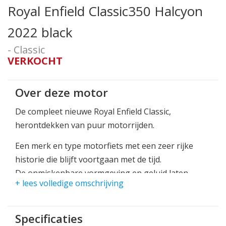
Royal Enfield Classic350 Halcyon
2022 black
- Classic
VERKOCHT
Over deze motor
De compleet nieuwe Royal Enfield Classic,
herontdekken van puur motorrijden.
Een merk en type motorfiets met een zeer rijke
historie die blijft voortgaan met de tijd.
De onmiskenbare vormgeving en geluid laten
+ lees volledige omschrijving
direct zien en horen dat het om een Royal Enfield 1
cilinder gaat. Een tijdloos model wat blijft en blijft,
en niet meer is weg te denken onder motorrijders
Specificaties