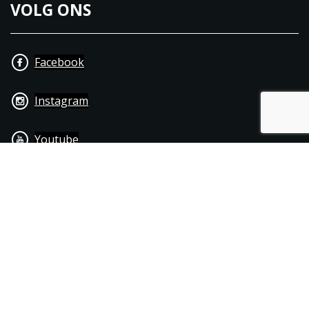
VOLG ONS
Facebook
Instagram
Youtube
+31 40 206 20 33
Contact
Disclaimer
Algemene leverings- & betalingsvoorwaarden
© 1976 - 2025 | Joppen Motoren C.V.