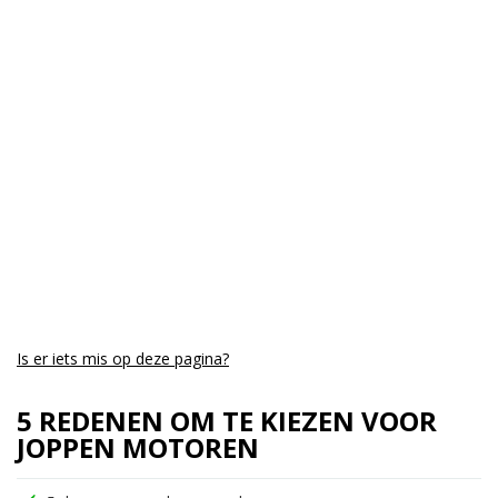
Kmstand:
0Km
Cilinders:
1
Aantal CC:
350
Garantie:
drie jaar
Is er iets mis op deze pagina?
5 REDENEN OM TE KIEZEN VOOR
JOPPEN MOTOREN