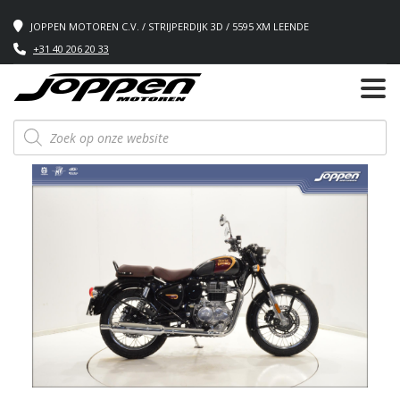
JOPPEN MOTOREN C.V. / STRIJPERDIJK 3D / 5595 XM LEENDE
+31 40 206 20 33
Producten
zoeken