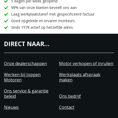
5 dagen per week geopend
98% van onze klanten beveelt ons aan
Laag werkplaatstarief met gespecificeerd factuur
Goed opgeleide en ervaren monteurs
Sinds 1978 actief op hetzelfde adres
DIRECT NAAR…
Onze dealerschappen
Motor verkopen of inruilen
Werken bij Joppen
Werkplaats afspraak
Motoren
maken
Ons service & garantie
beleid
Ons bedrijf
Nieuws
Contact