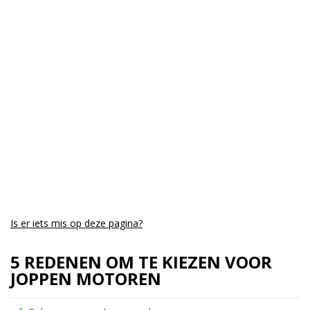
Kmstand:
0Km
Cilinders:
1
Aantal CC:
350
Garantie:
drie jaar
Is er iets mis op deze pagina?
5 REDENEN OM TE KIEZEN VOOR
JOPPEN MOTOREN