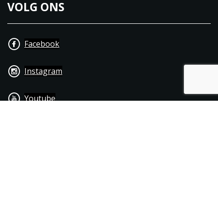
VOLG ONS
Facebook
Instagram
Youtube
+31 40 206 20 33
Contact
Disclaimer
Algemene leverings- & betalingsvoorwaarden
© 1976 - 2025 | Joppen Motoren C.V.