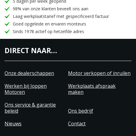
5 dagen per week geopend
98% van onze klanten beveelt ons aan
Laag werkplaatstarief met gespecificeerd factuur
Goed opgeleide en ervaren monteurs
Sinds 1978 actief op hetzelfde adres
DIRECT NAAR…
Onze dealerschappen
Motor verkopen of inruilen
Werken bij Joppen
Werkplaats afspraak
Motoren
maken
Ons service & garantie
beleid
Ons bedrijf
Nieuws
Contact