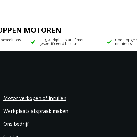
 JOPPEN MOTOREN
 beveelt ons
Laag werkplaatstarief met
Goed opgele
gespecificeerd factuur
monteurs
Motor verkopen of inruilen
Werkplaats afspraak maken
Ons bedrijf
Contact