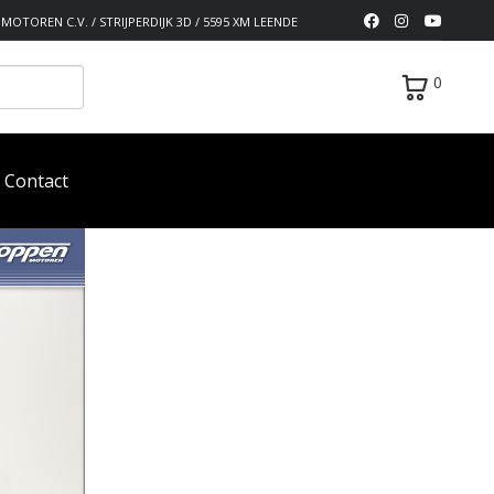
MOTOREN C.V. / STRIJPERDIJK 3D / 5595 XM LEENDE
0
Contact