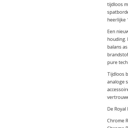
tijdloos m
spatborde
heerlijke 
Een nieuw
houding. 
balans as
brandstof
pure techn
Tijdloos 
analoge s
accessoir
vertrouwe
De Royal E
Chrome 