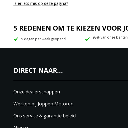
Is er iets mis op deze pagina?
5 REDENEN OM TE KIEZEN VOOR
98% van onze klanten
5 dagen per week geopend
aan
DIRECT NAAR…
Onze dealerschappen
Werken bij Joppen Motoren
Ons service & garantie beleid
Nieuws