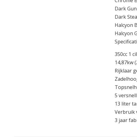
Chrome B
Dark Gun
Dark Stea
Halcyon B
Halcyon 
Specificat
350cc 1 ci
14,87kw (
Rijklaar 
Zadelhoo
Topsnelh
5 versnel
13 liter t
Verbruik 
3 jaar fa