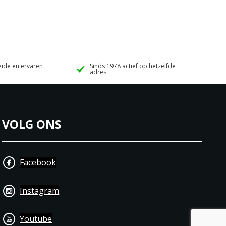
ide en ervaren
Sinds 1978 actief op hetzelfde
adres
VOLG ONS
Facebook
Instagram
Youtube