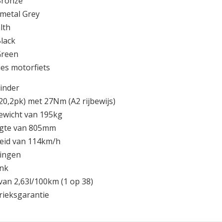
ronze
metal Grey
lth
lack
Green
ies motorfiets
linder
20,2pk) met 27Nm (A2 rijbewijs)
gewicht van 195kg
gte van 805mm
eid van 114km/h
lingen
ank
van 2,63l/100km (1 op 38)
brieksgarantie