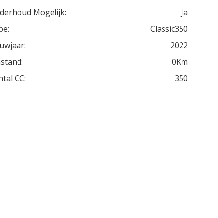
derhoud Mogelijk:
Ja
pe:
Classic350
uwjaar:
2022
stand:
0Km
ntal CC:
350