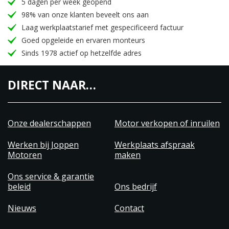
5 dagen per week geopend
98% van onze klanten beveelt ons aan
Laag werkplaatstarief met gespecificeerd factuur
Goed opgeleide en ervaren monteurs
Sinds 1978 actief op hetzelfde adres
DIRECT NAAR…
Onze dealerschappen
Motor verkopen of inruilen
Werken bij Joppen
Werkplaats afspraak
Motoren
maken
Ons service & garantie
beleid
Ons bedrijf
Nieuws
Contact