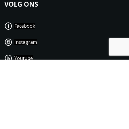
VOLG ONS
Facebook
Instagram
Youtube
+31 40 206 20 33
Contact
Disclaimer
Algemene leverings- & betalingsvoorwaarden
© 1976 - 2025 | Joppen Motoren C.V.