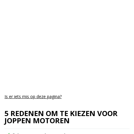
Kmstand:
0Km
Cilinders:
1
Aantal CC:
350
Garantie:
drie jaar
Is er iets mis op deze pagina?
5 REDENEN OM TE KIEZEN VOOR
JOPPEN MOTOREN