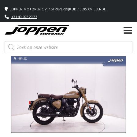
JOPPEN MOTOREN C.V. / STRIJPERDIJK 3D / 5595 XM LEENDE
+31 40 206 20 33
Producten
zoeken