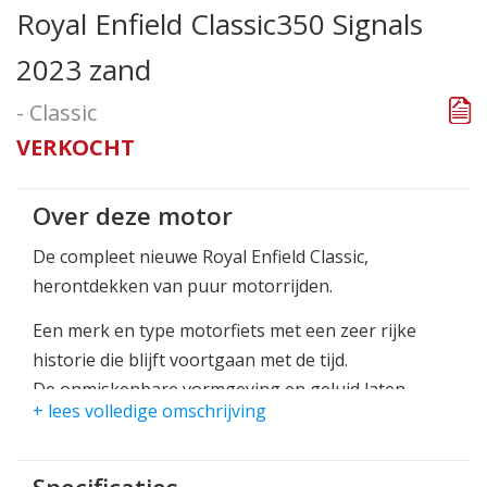
Royal Enfield Classic350 Signals
2023 zand
- Classic
VERKOCHT
Over deze motor
De compleet nieuwe Royal Enfield Classic,
herontdekken van puur motorrijden.
Een merk en type motorfiets met een zeer rijke
historie die blijft voortgaan met de tijd.
De onmiskenbare vormgeving en geluid laten
+ lees volledige omschrijving
direct zien en horen dat het om een Royal Enfield 1
cilinder gaat. Een tijdloos model wat blijft en blijft,
en niet meer is weg te denken onder motorrijders