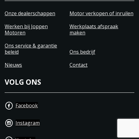
Halcyon Grey
Signals Desert Sand
Onze dealerschappen
Motor verkopen of inruilen
Signals Marsh Grey
Werken bij Joppen
Werkplaats afspraak
Motoren
maken
Specificaties motorfiets
Ons service & garantie
350cc 1 cilinder
beleid
Ons bedrijf
14,87kw (20,2pk) met 27Nm (A2 rijbewijs)
Rijklaar gewicht van 195kg
Nieuws
Contact
Zadelhoogte van 805mm
Topsnelheid van 114km/h
VOLG ONS
5 versnellingen
13 liter tank
Verbruik van 2,63l/100km (1 op 38)
Facebook
3 jaar fabrieksgarantie
Instagram