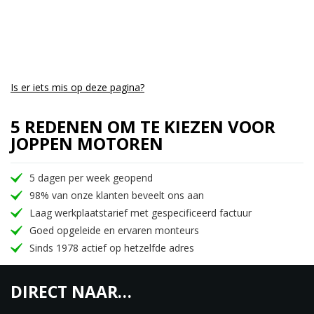
Tijdloos betekend niet stilstaan, dus de Classic gaat
mee met de tijd. Een dashboard met de nodige
informatie met een analoge snelheidsmeter is
geplaatst op de juiste plek. Standaard voorzien van
een USB-poort op het stuur om mogelijke
Is er iets mis op deze pagina?
accessoires die op het stuur geplaatst gaan worden
op te laden. Het 2-kanaals ABS werkt subliem en
5 REDENEN OM TE KIEZEN VOOR
zorgt voor vertrouwen tijdens het remmen.
JOPPEN MOTOREN
De Royal Enfield Classic 350 is leverbaar in 9
5 dagen per week geopend
kleuren
98% van onze klanten beveelt ons aan
Chrome Red
Laag werkplaatstarief met gespecificeerd factuur
Chrome Bronze
Goed opgeleide en ervaren monteurs
Dark Gunmetal Grey
Sinds 1978 actief op hetzelfde adres
Dark Stealth
Halcyon Black
DIRECT NAAR…
Halcyon Green