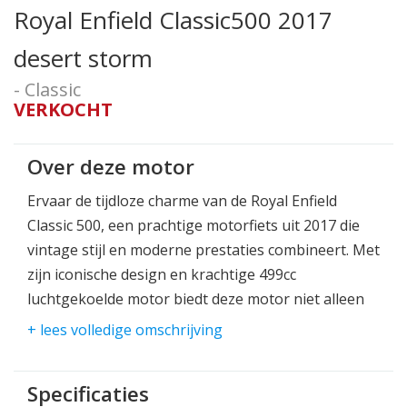
Royal Enfield Classic500 2017
desert storm
- Classic
VERKOCHT
Over deze motor
Ervaar de tijdloze charme van de Royal Enfield
Classic 500, een prachtige motorfiets uit 2017 die
vintage stijl en moderne prestaties combineert. Met
zijn iconische design en krachtige 499cc
luchtgekoelde motor biedt deze motor niet alleen
een soepele rit, maar trekt ook de aandacht op
+ lees volledige omschrijving
iedere straat.
De Classic 500 is perfect voor zowel ervaren rijders
Specificaties