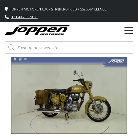
JOPPEN MOTOREN C.V. / STRIJPERDIJK 3D / 5595 XM LEENDE
+31 40 206 20 33
Producten
zoeken