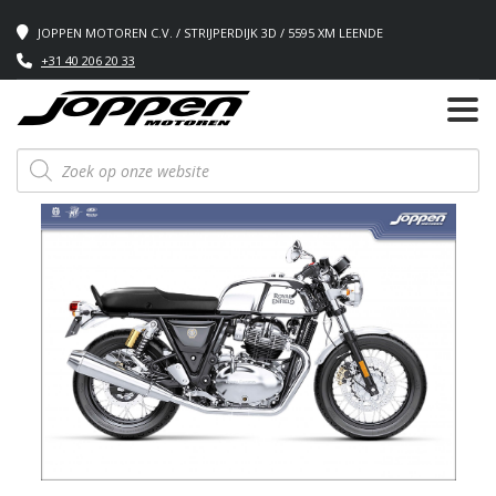
JOPPEN MOTOREN C.V. / STRIJPERDIJK 3D / 5595 XM LEENDE
+31 40 206 20 33
Producten
zoeken