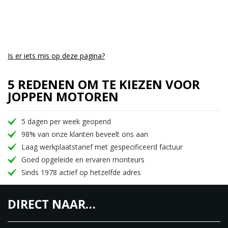
Joppen Motoren, de Royal Enfield dealer van Zuid
Nederland.
Nieuwe Royal Enfield modellen op voorraad en
demo's beschikbaar voor een proefrit!
Is er iets mis op deze pagina?
5 REDENEN OM TE KIEZEN VOOR
JOPPEN MOTOREN
5 dagen per week geopend
98% van onze klanten beveelt ons aan
Laag werkplaatstarief met gespecificeerd factuur
Goed opgeleide en ervaren monteurs
Sinds 1978 actief op hetzelfde adres
DIRECT NAAR…