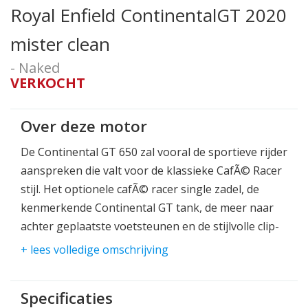
Royal Enfield ContinentalGT 2020
mister clean
- Naked
VERKOCHT
Over deze motor
De Continental GT 650 zal vooral de sportieve rijder
aanspreken die valt voor de klassieke CafÃ© Racer
stijl. Het optionele cafÃ© racer single zadel, de
kenmerkende Continental GT tank, de meer naar
achter geplaatste voetsteunen en de stijlvolle clip-
ons maken van deze cafÃ© racer een echte
+ lees volledige omschrijving
allrounder.
Of je nu comfortabel in de stad onderweg bent,
Specificaties
over de snelweg van A naar B wil of via oneindige