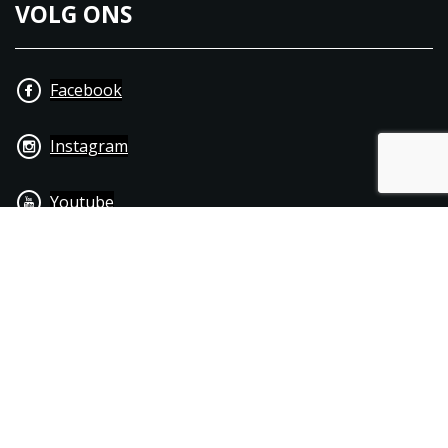
VOLG ONS
Facebook
Instagram
Youtube
+31 40 206 20 33
Contact
Disclaimer
Algemene leverings- & betalingsvoorwaarden
© 1976 - 2025 | Joppen Motoren C.V.