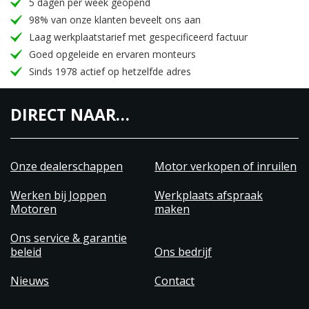
5 dagen per week geopend
98% van onze klanten beveelt ons aan
Laag werkplaatstarief met gespecificeerd factuur
Goed opgeleide en ervaren monteurs
Sinds 1978 actief op hetzelfde adres
DIRECT NAAR…
Onze dealerschappen
Motor verkopen of inruilen
Werken bij Joppen
Werkplaats afspraak
Motoren
maken
Ons service & garantie
beleid
Ons bedrijf
Nieuws
Contact