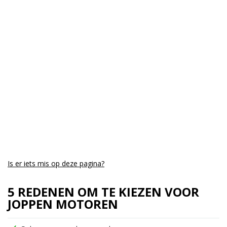
Kmstand:
0Km
Cilinders:
1
Aantal CC:
450
Garantie:
drie jaar
Is er iets mis op deze pagina?
5 REDENEN OM TE KIEZEN VOOR
JOPPEN MOTOREN