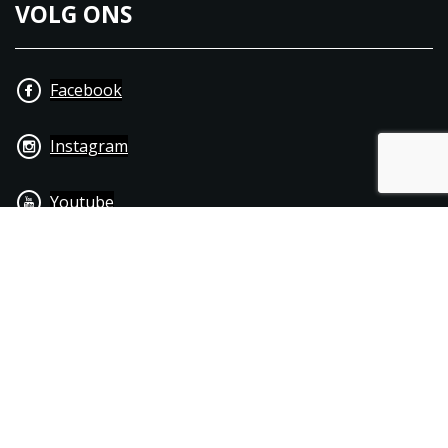
VOLG ONS
Facebook
Instagram
Youtube
+31 40 206 20 33
Contact
Disclaimer
Algemene leverings- & betalingsvoorwaarden
© 1976 - 2025 | Joppen Motoren C.V.