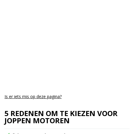
Kmstand:
0Km
Cilinders:
1
Aantal CC:
450
Garantie:
drie jaar
Is er iets mis op deze pagina?
5 REDENEN OM TE KIEZEN VOOR
JOPPEN MOTOREN