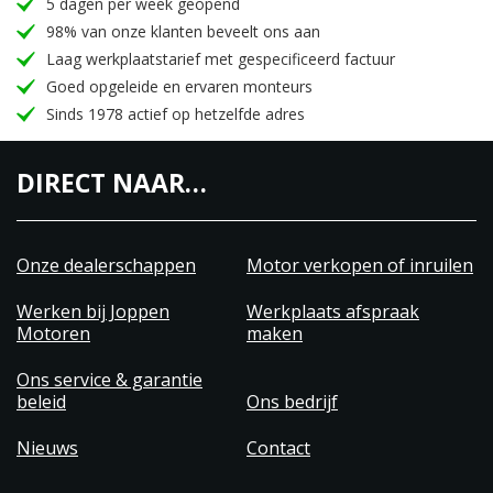
5 dagen per week geopend
98% van onze klanten beveelt ons aan
Laag werkplaatstarief met gespecificeerd factuur
Goed opgeleide en ervaren monteurs
Sinds 1978 actief op hetzelfde adres
DIRECT NAAR…
Onze dealerschappen
Motor verkopen of inruilen
Werken bij Joppen
Werkplaats afspraak
Motoren
maken
Ons service & garantie
beleid
Ons bedrijf
Nieuws
Contact