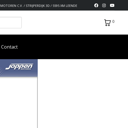
MOTOREN C.V. / STRIJPERDIJK 3D / 5595 XM LEENDE
0
Contact