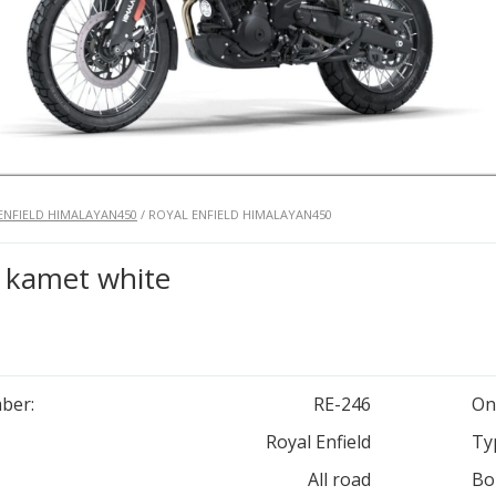
ENFIELD HIMALAYAN450
/ ROYAL ENFIELD HIMALAYAN450
 kamet white
ber:
RE-246
On
Royal Enfield
Ty
All road
Bo