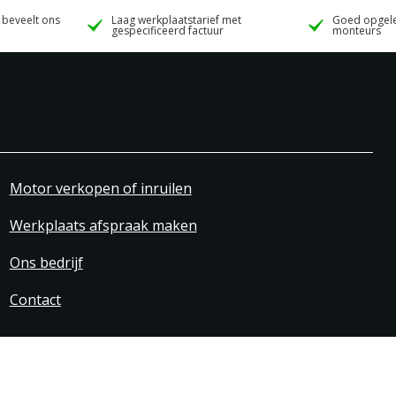
 beveelt ons
Laag werkplaatstarief met
Goed opgele
gespecificeerd factuur
monteurs
Motor verkopen of inruilen
Werkplaats afspraak maken
Ons bedrijf
Contact