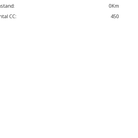
stand:
0Km
ntal CC:
450