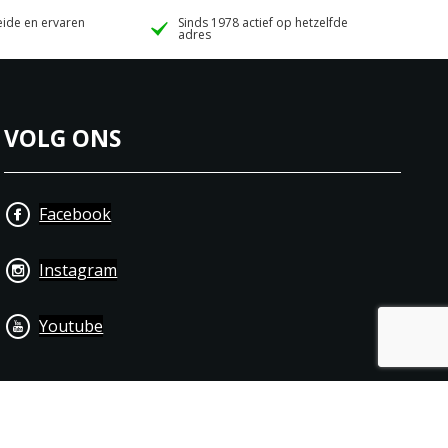
ide en ervaren
Sinds 1978 actief op hetzelfde
adres
VOLG ONS
Facebook
Instagram
Youtube