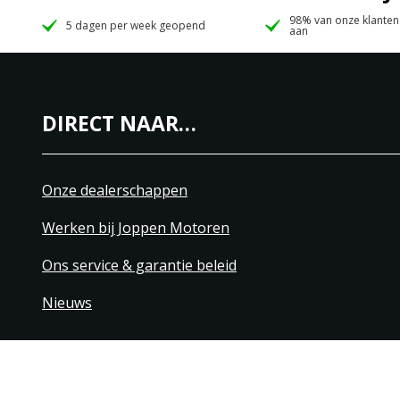
98% van onze klanten
5 dagen per week geopend
aan
DIRECT NAAR…
Onze dealerschappen
Werken bij Joppen Motoren
Ons service & garantie beleid
Nieuws
+31 40 206 20 33