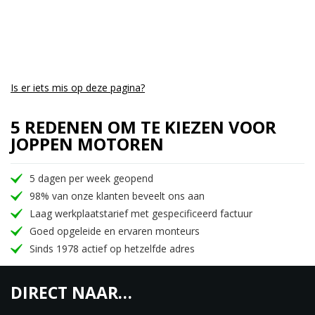
Elektronische gasklepregeling met rijmodi
Een elektronische gasklepregeling met vier rijmodi
om de respons aan het terrein en je humeur aan te
passen, terwijl de motorfiets soepel gas geeft en
zuiniger rijdt.
Is er iets mis op deze pagina?
Waden
5 REDENEN OM TE KIEZEN VOOR
Motors en water gaan niet samen. Maar een écht
JOPPEN MOTOREN
avontuur is niet compleet zonder wateroversteek.
Daarom hebben we de Himalayan van een hoge
5 dagen per week geopend
luchtinlaat onder de tank voorzien, zodat je
98% van onze klanten beveelt ons aan
moeiteloos door hoog water kunt crossen.
Laag werkplaatstarief met gespecificeerd factuur
Goed opgeleide en ervaren monteurs
Zadelhoogte
Sinds 1978 actief op hetzelfde adres
Niemand wil zijn rit onderbreken vanwege
zadelpijn. Daarom hebben we de nieuwe Himalayan
DIRECT NAAR…
uitgerust met een instelbaar zadel uit twee delen