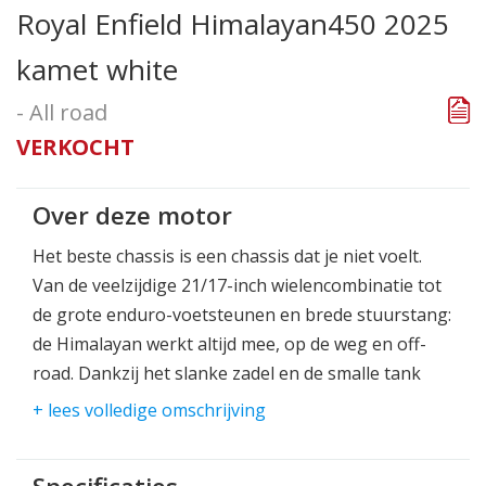
Royal Enfield Himalayan450 2025
kamet white
- All road
VERKOCHT
Over deze motor
Het beste chassis is een chassis dat je niet voelt.
Van de veelzijdige 21/17-inch wielencombinatie tot
de grote enduro-voetsteunen en brede stuurstang:
de Himalayan werkt altijd mee, op de weg en off-
road. Dankzij het slanke zadel en de smalle tank
kun je je voeten stevig op de grond zetten bij een
+ lees volledige omschrijving
stop. Door de grotere bodemvrijheid en langere
veerweg zijn zelfs de meest uitdagende paden geen