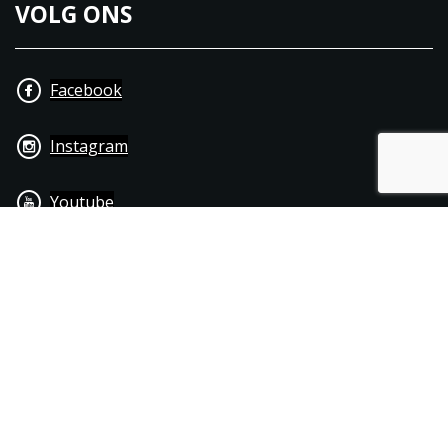
VOLG ONS
Facebook
Instagram
Youtube
+31 40 206 20 33
Contact
Disclaimer
Algemene leverings- & betalingsvoorwaarden
© 1976 - 2025 | Joppen Motoren C.V.