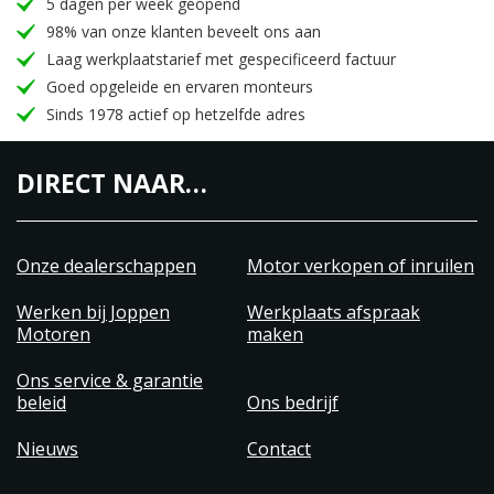
5 dagen per week geopend
98% van onze klanten beveelt ons aan
Laag werkplaatstarief met gespecificeerd factuur
Goed opgeleide en ervaren monteurs
Sinds 1978 actief op hetzelfde adres
DIRECT NAAR…
Onze dealerschappen
Motor verkopen of inruilen
Werken bij Joppen
Werkplaats afspraak
Motoren
maken
Ons service & garantie
beleid
Ons bedrijf
Nieuws
Contact