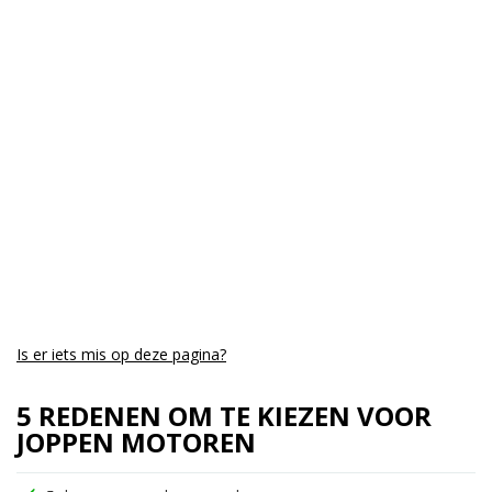
Kmstand:
0Km
Cilinders:
1
Aantal CC:
450
Garantie:
drie jaar
Is er iets mis op deze pagina?
5 REDENEN OM TE KIEZEN VOOR
JOPPEN MOTOREN