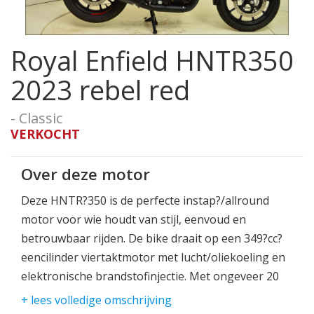
Royal Enfield HNTR350
2023 rebel red
- Classic
VERKOCHT
Over deze motor
Deze HNTR?350 is de perfecte instap?/allround
motor voor wie houdt van stijl, eenvoud en
betrouwbaar rijden. De bike draait op een 349?cc?
eencilinder viertaktmotor met lucht/oliekoeling en
elektronische brandstofinjectie. Met ongeveer 20
pk (??14,9?kW) bij 6.100 tpm en een koppel van 27
+ lees volledige omschrijving
Nm bij 4.000 tpm levert hij voldoende kracht voor