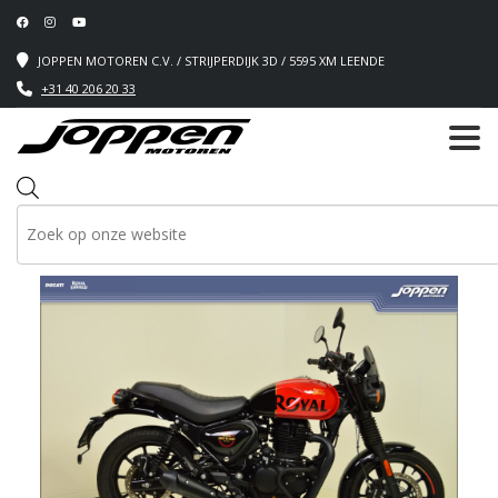
JOPPEN MOTOREN C.V. / STRIJPERDIJK 3D / 5595 XM LEENDE
+31 40 206 20 33
Producten
zoeken