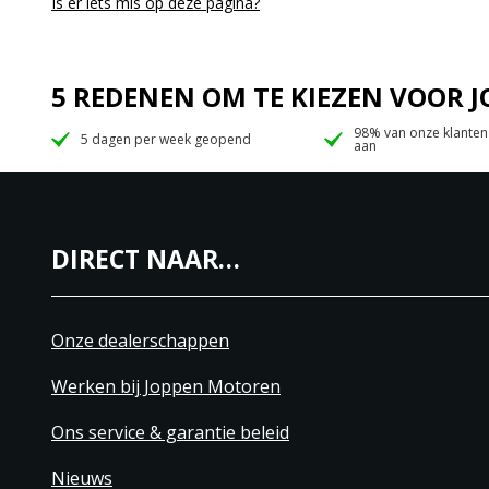
Is er iets mis op deze pagina?
5 REDENEN OM TE KIEZEN VOOR
98% van onze klanten
5 dagen per week geopend
aan
DIRECT NAAR…
Onze dealerschappen
Werken bij Joppen Motoren
Ons service & garantie beleid
Nieuws