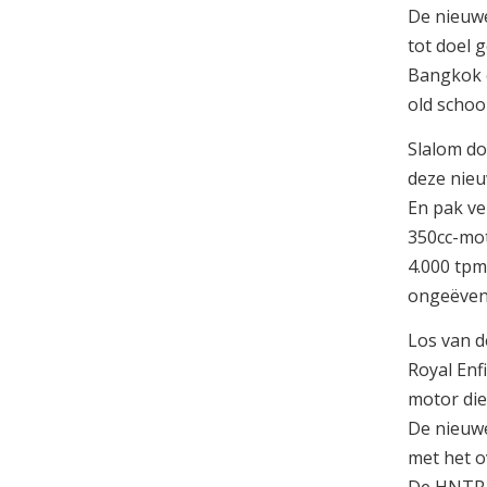
De nieuwe
tot doel 
Bangkok e
old schoo
Slalom do
deze nieu
En pak ve
350cc-mot
4.000 tpm
ongeëven
Los van d
Royal Enf
motor die
De nieuwe
met het o