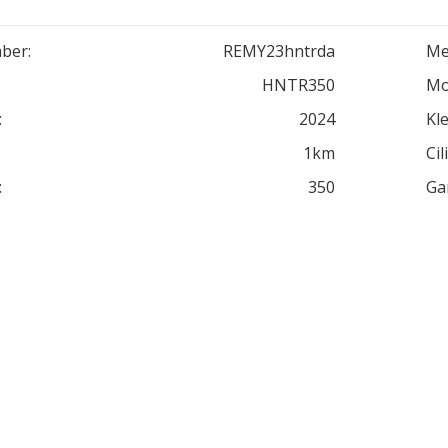
ber:
REMY23hntrda
Me
HNTR350
Mo
:
2024
Kle
1km
Cil
:
350
Ga