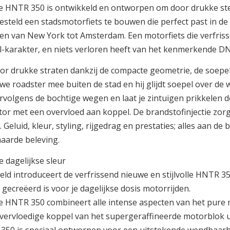
 HNTR 350 is ontwikkeld en ontworpen om door drukke sted
gesteld een stadsmotorfiets te bouwen die perfect past in d
n van New York tot Amsterdam. Een motorfiets die verfrissen
l-karakter, en niets verloren heeft van het kenmerkende DNA
or drukke straten dankzij de compacte geometrie, de soe
we roadster mee buiten de stad en hij glijdt soepel over de
rvolgens de bochtige wegen en laat je zintuigen prikkelen d
or met een overvloed aan koppel. De brandstofinjectie zorgt
. Geluid, kleur, styling, rijgedrag en prestaties; alles aan
aarde beleving.
e dagelijkse sleur
ield introduceert de verfrissend nieuwe en stijlvolle HNTR 
 gecreëerd is voor je dagelijkse dosis motorrijden.
 HNTR 350 combineert alle intense aspecten van het pure m
vervloedige koppel van het supergeraffineerde motorblok uit