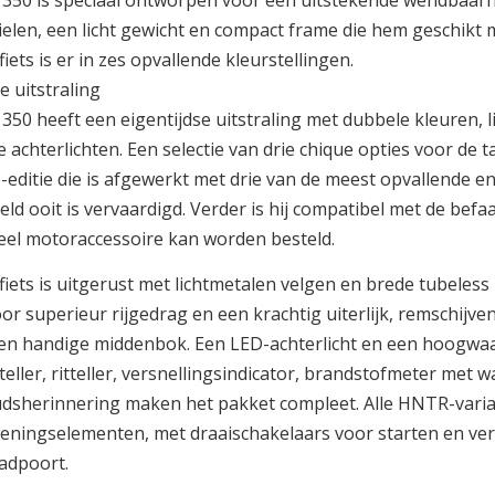
50 is speciaal ontworpen voor een uitstekende wendbaarhei
ielen, een licht gewicht en compact frame die hem geschikt
ets is er in zes opvallende kleurstellingen.
e uitstraling
50 heeft een eigentijdse uitstraling met dubbele kleuren, 
 achterlichten. Een selectie van drie chique opties voor de t
-editie die is afgewerkt met drie van de meest opvallende
ield ooit is vervaardigd. Verder is hij compatibel met de bef
neel motoraccessoire kan worden besteld.
iets is uitgerust met lichtmetalen velgen en brede tubeless
oor superieur rijgedrag en een krachtig uiterlijk, remschij
en handige middenbok. Een LED-achterlicht en een hoogwaa
teller, ritteller, versnellingsindicator, brandstofmeter met
sherinnering maken het pakket compleet. Alle HNTR-variant
eningselementen, met draaischakelaars voor starten en verl
adpoort.