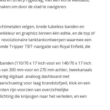
d en scherp rijgedrag, met een korte wielbasis,
 maken om door de stad te navigeren.
lichtmetalen velgen, brede tubeless banden en
ankkleur en graphics binnen één editie, en de top of
 en revolutionaire tanktankontwerpen waarmee een
aamde Tripper TBT-navigatie van Royal Enfield, die
 banden (110/70 x 17 inch voor en 140/70 x 17 inch
ven van 300 mm voor en 270 mm achter, tweekanaals
rdig digitaal- analoog dashboard met
 waarschuwing voor laag brandstofpeil, klok en een
en zijn voorzien van overzichtelijke
ichting die knipogen naar het verleden, en een