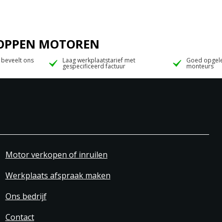
 JOPPEN MOTOREN
 beveelt ons
Laag werkplaatstarief met
Goed opgele
gespecificeerd factuur
monteurs
Motor verkopen of inruilen
Werkplaats afspraak maken
Ons bedrijf
Contact