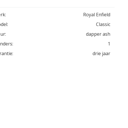
rk:
Royal Enfield
del:
Classic
ur:
dapper ash
inders:
1
rantie:
drie jaar