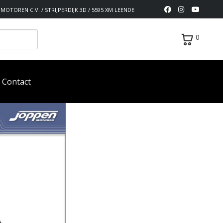
MOTOREN C.V. / STRIJPERDIJK 3D / 5595 XM LEENDE
0
Contact