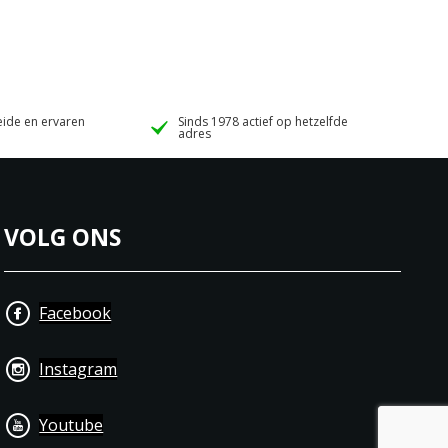
ide en ervaren
Sinds 1978 actief op hetzelfde
adres
VOLG ONS
Facebook
Instagram
Youtube