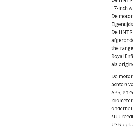
De HNTR 3
17-inch w
De motorfi
Eigentijds
De HNTR 3
afgeronde
the range
Royal Enf
als origi
De motorf
achter) v
ABS, en e
kilometer
onderhoud
stuurbedi
USB-opla