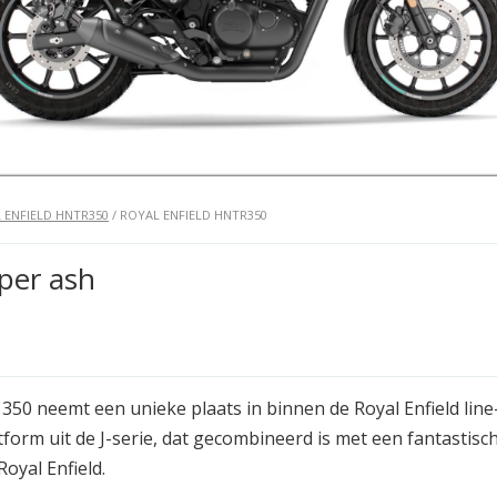
 ENFIELD HNTR350
/ ROYAL ENFIELD HNTR350
per ash
50 neemt een unieke plaats in binnen de Royal Enfield li
tform uit de J-serie, dat gecombineerd is met een fantasti
oyal Enfield.