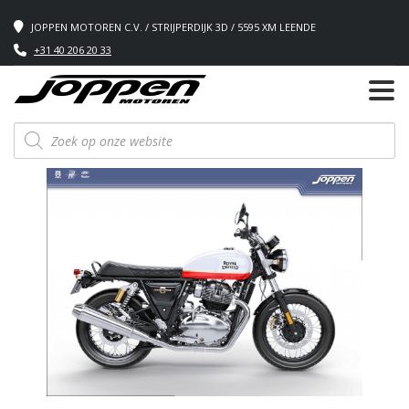
JOPPEN MOTOREN C.V. / STRIJPERDIJK 3D / 5595 XM LEENDE
+31 40 206 20 33
Producten
zoeken