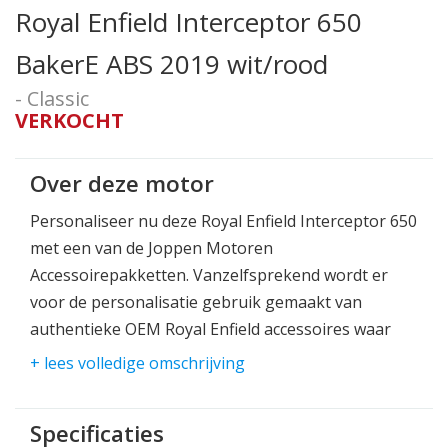
Royal Enfield Interceptor 650
BakerE ABS 2019 wit/rood
- Classic
VERKOCHT
Over deze motor
Personaliseer nu deze Royal Enfield Interceptor 650
met een van de Joppen Motoren
Accessoirepakketten. Vanzelfsprekend wordt er
voor de personalisatie gebruik gemaakt van
authentieke OEM Royal Enfield accessoires waar
mogelijk. De actiepakketten zijn aangevuld met
+ lees volledige omschrijving
premium after market producten welke bewezen
goed van kwaliteit zijn en waar wij en onze klanten
Specificaties
op kunnen vertrouwen. Bekijk op onze website alle