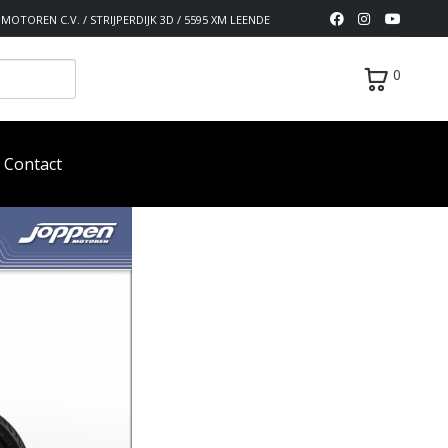
MOTOREN C.V. / STRIJPERDIJK 3D / 5595 XM LEENDE
0
Contact