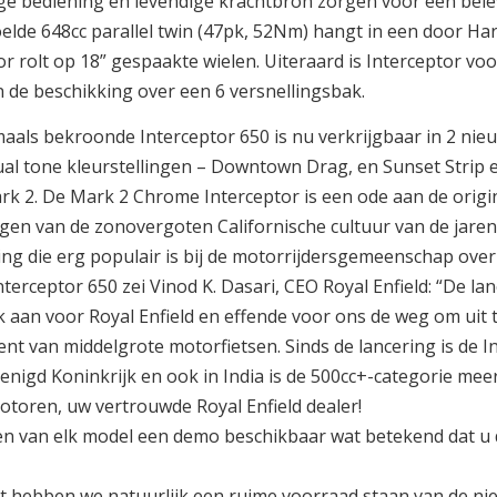
e bediening en levendige krachtbron zorgen voor een belevin
elde 648cc parallel twin (47pk, 52Nm) hangt in een door H
or rolt op 18” gespaakte wielen. Uiteraard is Interceptor vo
 de beschikking over een 6 versnellingsbak.
als bekroonde Interceptor 650 is nu verkrijgbaar in 2 nie
al tone kleurstellingen – Downtown Drag, en Sunset Strip
rk 2. De Mark 2 Chrome Interceptor is een ode aan de origi
gen van de zonovergoten Californische cultuur van de jaren
ling die erg populair is bij de motorrijdersgemeenschap over
nterceptor 650 zei Vinod K. Dasari, CEO Royal Enfield: “De l
 aan voor Royal Enfield en effende voor ons de weg om uit t
nt van middelgrote motorfietsen. Sinds de lancering is de 
renigd Koninkrijk en ook in India is de 500cc+-categorie mee
toren, uw vertrouwde Royal Enfield dealer!
 van elk model een demo beschikbaar wat betekend dat u de
 hebben we natuurlijk een ruime voorraad staan van de ni