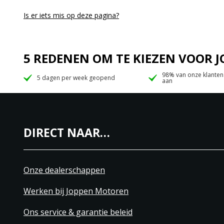
Is er iets mis op deze pagina?
5 REDENEN OM TE KIEZEN VOOR
98% van onze klanten
5 dagen per week geopend
aan
DIRECT NAAR…
Onze dealerschappen
Werken bij Joppen Motoren
Ons service & garantie beleid