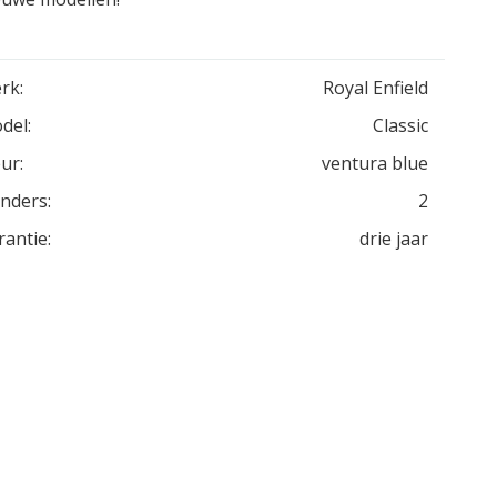
rk:
Royal Enfield
del:
Classic
ur:
ventura blue
inders:
2
rantie:
drie jaar