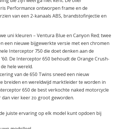
g die zijn weerga niet kent. De olie/
arris Performance ontworpen frame en de
orzien van een 2-kanaals ABS, brandstofinjectie en
uwe uni kleuren – Ventura Blue en Canyon Red; twee
 en een nieuwe bijgewerkte versie met een chromen
nele Interceptor 750 die doet denken aan de
 ’60. De Interceptor 650 behoudt de Orange Crush-
 de hele wereld.
ancering van de 650 Twins sneed een nieuw
e breiden en wereldwijd marktleider te worden in
Interceptor 650 de best verkochte naked motorcycle
r dan vier keer zo groot geworden.
 juiste ervaring op elk model kunt opdoen bij
euwe modellen!