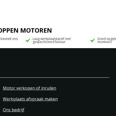
 JOPPEN MOTOREN
 beveelt ons
Laag werkplaatstarief met
Goed opgele
gespecificeerd factuur
monteurs
Motor verkopen of inruilen
Werkplaats afspraak maken
Ons bedrijf