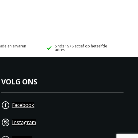
ide en ervaren
Sinds 1978 actief op hetzelfde
adres
VOLG ONS
Facebook
Instagram