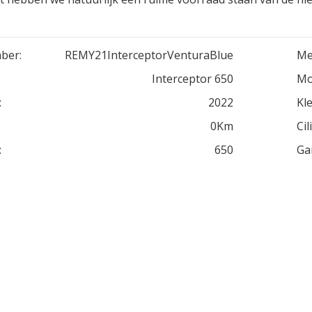
ber:
REMY21InterceptorVenturaBlue
Me
Interceptor 650
Mo
:
2022
Kle
0Km
Cil
:
650
Ga