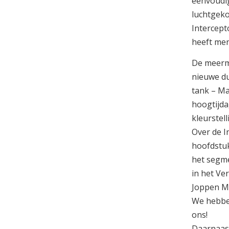
eenvoudig
luchtgeko
Intercept
heeft men
De meerma
nieuwe du
tank – Ma
hoogtijda
kleurstel
Over de I
hoofdstuk
het segme
in het Ve
Joppen Mo
We hebben
ons!
Daarnaast