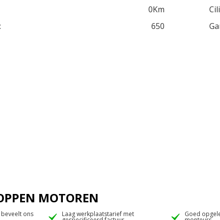
0Km
Cil
:
650
Ga
 JOPPEN MOTOREN
 beveelt ons
Laag werkplaatstarief met
Goed opgele
gespecificeerd factuur
monteurs