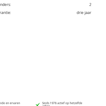
inders:
2
rantie:
drie jaar
ide en ervaren
Sinds 1978 actief op hetzelfde
adres