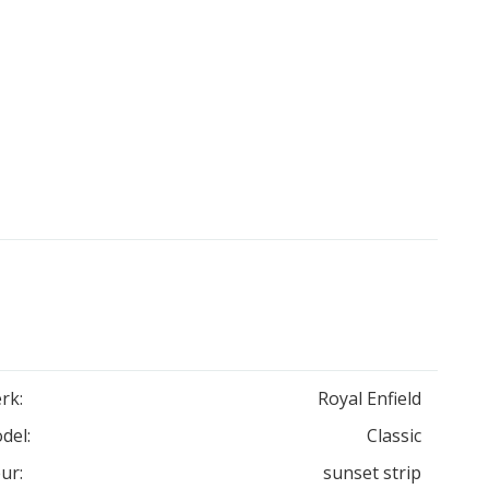
rk:
Royal Enfield
del:
Classic
ur:
sunset strip