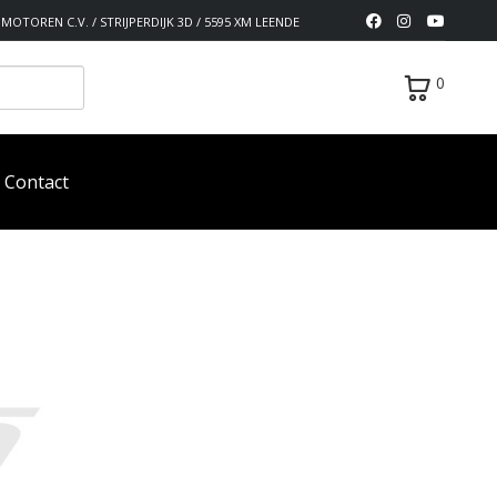
MOTOREN C.V. / STRIJPERDIJK 3D / 5595 XM LEENDE
0
Contact