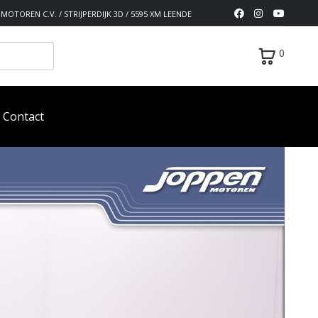
MOTOREN C.V. / STRIJPERDIJK 3D / 5595 XM LEENDE
0
Contact