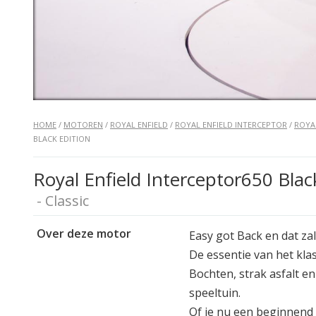
HOME
/
MOTOREN
/
ROYAL ENFIELD
/
ROYAL ENFIELD INTERCEPTOR
/
ROYA
BLACK EDITION
Royal Enfield Interceptor650 Bla
- Classic
Over deze motor
Easy got Back en dat zal
De essentie van het kla
Bochten, strak asfalt en
speeltuin.
Of je nu een beginnend o