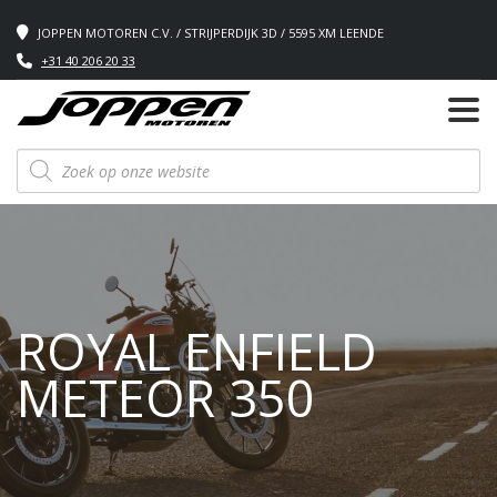
JOPPEN MOTOREN C.V. / STRIJPERDIJK 3D / 5595 XM LEENDE
+31 40 206 20 33
Producten
zoeken
ROYAL ENFIELD
METEOR 350