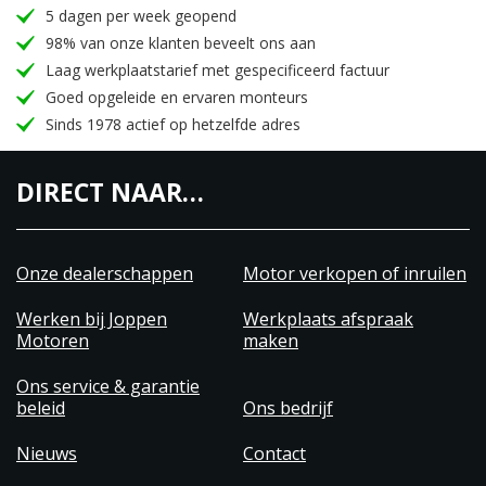
5 dagen per week geopend
98% van onze klanten beveelt ons aan
Laag werkplaatstarief met gespecificeerd factuur
Goed opgeleide en ervaren monteurs
Sinds 1978 actief op hetzelfde adres
DIRECT NAAR…
Onze dealerschappen
Motor verkopen of inruilen
Werken bij Joppen
Werkplaats afspraak
Motoren
maken
Ons service & garantie
beleid
Ons bedrijf
Nieuws
Contact