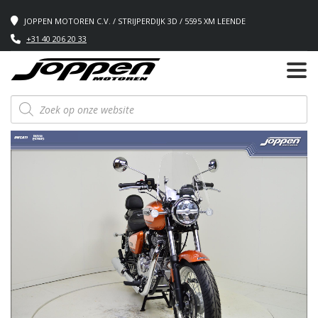
JOPPEN MOTOREN C.V. / STRIJPERDIJK 3D / 5595 XM LEENDE
+31 40 206 20 33
Producten
zoeken