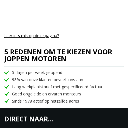
Het is niet opdringerig en zorgt niet voor te veel
afleiding.
Het is veruit de beste navigatieondersteuning voor
gemotoriseerde tweewielers.
Al met al is de Meteor een goed gebalanceerde,
Is er iets mis op deze pagina?
super verfijnde motorfiets.
5 REDENEN OM TE KIEZEN VOOR
• 349cc lucht-olie gekoelde eencilinder
JOPPEN MOTOREN
• 20,2pk
• 27Nm koppel bij 4000 toeren
5 dagen per week geopend
• balans as
98% van onze klanten beveelt ons aan
• 5 versnellingen
Laag werkplaatstarief met gespecificeerd factuur
• led verlichting
Goed opgeleide en ervaren monteurs
• uitgebreid lcd display
Sinds 1978 actief op hetzelfde adres
• tripper via google maps platform (App op de
telefoon)
DIRECT NAAR…
• 3 jaar garantie en 3 jaar Road Side Assistance!