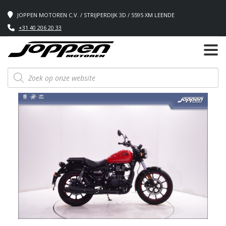
JOPPEN MOTOREN C.V. / STRIJPERDIJK 3D / 5595 XM LEENDE
+31 40 206 20 33
Producten
zoeken