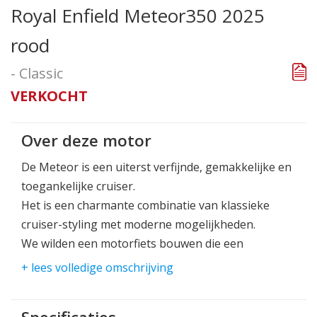
Royal Enfield Meteor350 2025
rood
- Classic
VERKOCHT
Over deze motor
De Meteor is een uiterst verfijnde, gemakkelijke en
toegankelijke cruiser.
Het is een charmante combinatie van klassieke
cruiser-styling met moderne mogelijkheden.
We wilden een motorfiets bouwen die een
geweldige cruise-ervaring kon garanderen voor
+ lees volledige omschrijving
zowel nieuwe als ervaren rijders.
De Meteor is daar perfect voor. Hij is gemakkelijk,