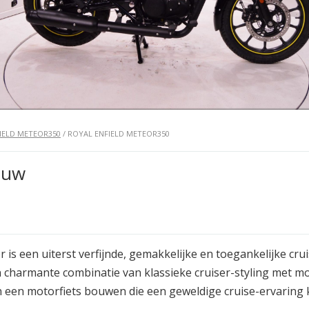
IELD METEOR350
/ ROYAL ENFIELD METEOR350
auw
 is een uiterst verfijnde, gemakkelijke en toegankelijke crui
n charmante combinatie van klassieke cruiser-styling met 
 een motorfiets bouwen die een geweldige cruise-ervaring