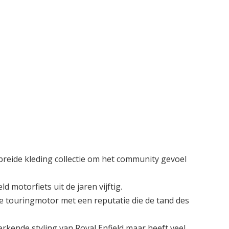
ebreide kleding collectie om het community gevoel
 motorfiets uit de jaren vijftig.
 touringmotor met een reputatie die de tand des
rkende styling van Royal Enfield maar heeft veel