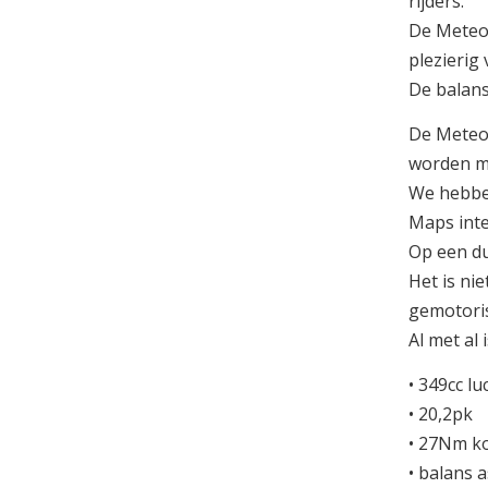
rijders.
De Meteor
plezierig 
De balans
De Meteor
worden me
We hebben
Maps inte
Op een du
Het is nie
gemotoris
Al met al
• 349cc lu
• 20,2pk
• 27Nm ko
• balans a