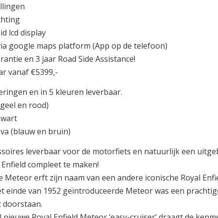
llingen
ichting
id lcd display
 via google maps platform (App op de telefoon)
arantie en 3 jaar Road Side Assistance!
ar vanaf €5399,-
oeringen en in 5 kleuren leverbaar.
 (geel en rood)
(zwart
va (blauw en bruin)
ssoires leverbaar voor de motorfiets en natuurlijk een uitg
 Enfield compleet te maken!
 Meteor erft zijn naam van een andere iconische Royal Enfield
t einde van 1952 geïntroduceerde Meteor was een prachtige
t doorstaan.
 nieuwe Royal Enfield Meteor ‘easy-cruiser’ draagt de kenme