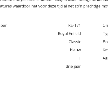
atures waardoor het voor deze tijd al net zo’n prachtige mot
ber:
RE-171
On
Royal Enfield
Ty
Classic
Bo
blauw
Km
1
Aa
drie jaar