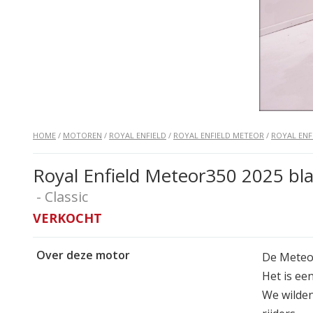
HOME
/
MOTOREN
/
ROYAL ENFIELD
/
ROYAL ENFIELD METEOR
/
ROYAL ENF
Royal Enfield Meteor350 2025 bl
- Classic
VERKOCHT
Over deze motor
De Meteor
Het is ee
We wilden