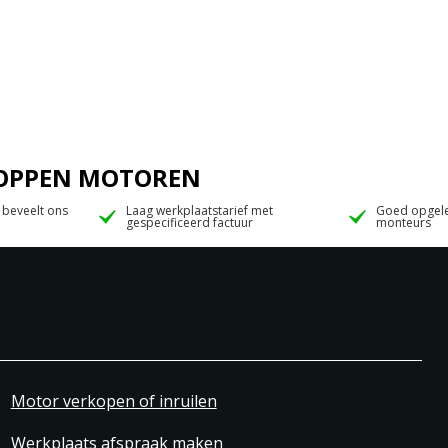
 JOPPEN MOTOREN
 beveelt ons
Laag werkplaatstarief met
Goed opgele
gespecificeerd factuur
monteurs
Motor verkopen of inruilen
Werkplaats afspraak maken