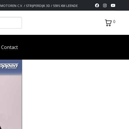
MOTOREN C.V. / STRIJPERDIJK 3D / 5595 XM LEENDE
0
Contact