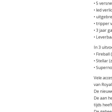
• 5 versne
• led verl
• uitgebre
• tripper
• 3 jaar g
• Leverba
In 3 uitv
• Fireball
• Stellar 
• Superno
Vele acce
van Royal
De nieuwe
De aan he
tijds heef
De geheel