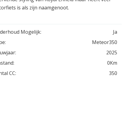
orfiets is als zijn naamgenoot.
derhoud Mogelijk:
Ja
pe:
Meteor350
uwjaar:
2025
stand:
0Km
ntal CC:
350