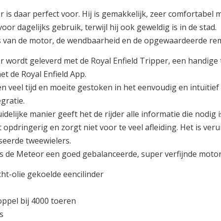
 is daar perfect voor. Hij is gemakkelijk, zeer comfortabel
voor dagelijks gebruik, terwijl hij ook geweldig is in de stad.
 van de motor, de wendbaarheid en de opgewaardeerde rem
 wordt geleverd met de Royal Enfield Tripper, een handige
t de Royal Enfield App.
 veel tijd en moeite gestoken in het eenvoudig en intuïtief
gratie.
idelijke manier geeft het de rijder alle informatie die nodig
t opdringerig en zorgt niet voor te veel afleiding. Het is ve
eerde tweewielers.
 is de Meteor een goed gebalanceerde, super verfijnde motorf
cht-olie gekoelde eencilinder
ppel bij 4000 toeren
s