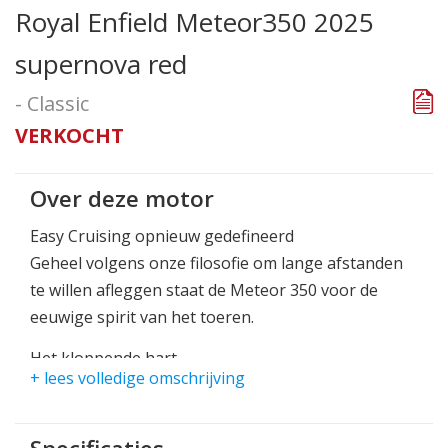
Royal Enfield Meteor350 2025
supernova red
- Classic
VERKOCHT
Over deze motor
Easy Cruising opnieuw gedefineerd
Geheel volgens onze filosofie om lange afstanden
te willen afleggen staat de Meteor 350 voor de
eeuwige spirit van het toeren.
Het kloppende hart
+ lees volledige omschrijving
J-serie platform met lange slag, 350cc ééncilinder -
SOHC - Met brandstofinjectie. Kenmerkende
"thump" voor het koppel bij lage toerentallen.