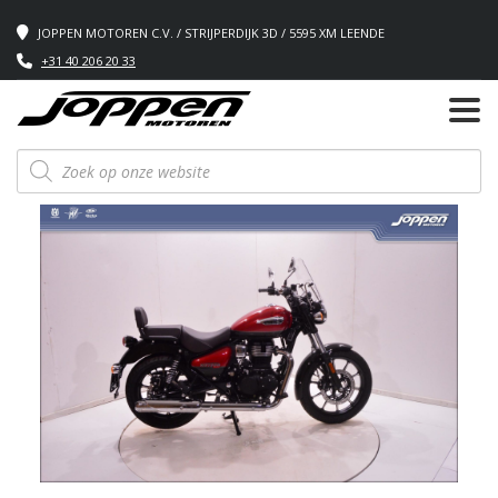
JOPPEN MOTOREN C.V. / STRIJPERDIJK 3D / 5595 XM LEENDE
+31 40 206 20 33
Producten
zoeken