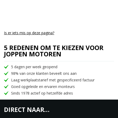
Een retro-geïnspireerd, digi-analoog dashboard
met LCD-scherm en Tripper-navigatie biedt dag en
nacht alle benodigde informatie.
LICHTMETALEN VELGEN MET TUBELESS BANDEN
De tractie is verbeterd dankzij de brede
Is er iets mis op deze pagina?
achterbanden, terwijl het dual channel ABS de rijder
5 REDENEN OM TE KIEZEN VOOR
het vertrouwen geeft om zonder zorgen lange
JOPPEN MOTOREN
ritten te maken.
De Meteor 350 is verkrijgbaar in 12 kleuren
5 dagen per week geopend
verdeeld over 3 uitvoeringen
98% van onze klanten beveelt ons aan
Laag werkplaatstarief met gespecificeerd factuur
Goed opgeleide en ervaren monteurs
Sinds 1978 actief op hetzelfde adres
DIRECT NAAR…