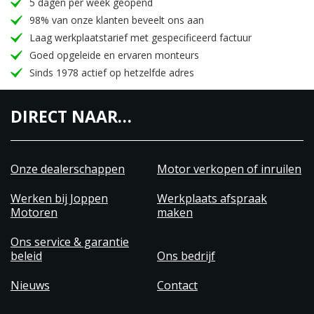
5 dagen per week geopend
98% van onze klanten beveelt ons aan
Laag werkplaatstarief met gespecificeerd factuur
Goed opgeleide en ervaren monteurs
Sinds 1978 actief op hetzelfde adres
DIRECT NAAR…
Onze dealerschappen
Motor verkopen of inruilen
Werken bij Joppen
Werkplaats afspraak
Motoren
maken
Ons service & garantie
beleid
Ons bedrijf
Nieuws
Contact