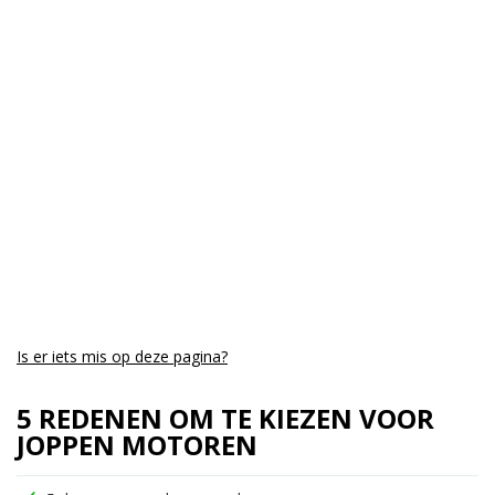
Kmstand:
0Km
Cilinders:
1
Aantal CC:
411
Garantie:
drie jaar
Is er iets mis op deze pagina?
5 REDENEN OM TE KIEZEN VOOR
JOPPEN MOTOREN