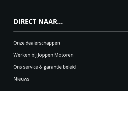
DIRECT NAAR…
Onze dealerschappen
Werken bij Joppen Motoren
Ons service & garantie beleid
Nieuws
+31 40 206 20 33
Contact
Disclaimer
Algemene leverings- & betaling