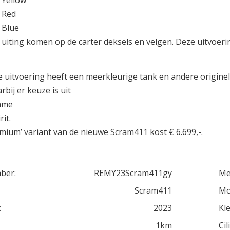
 Yellow
 Red
 Blue
 uiting komen op de carter deksels en velgen. Deze uitvoeri
 uitvoering heeft een meerkleurige tank en andere originel
rbij er keuze is uit
ame
rit.
mium’ variant van de nieuwe Scram411 kost € 6.699,-.
ber:
REMY23Scram411gy
Me
Scram411
Mo
:
2023
Kle
1km
Cil