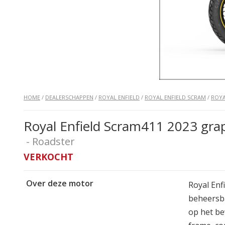
HOME
/
DEALERSCHAPPEN
/
ROYAL ENFIELD
/
ROYAL ENFIELD SCRAM
/
ROYA
Royal Enfield Scram411 2023 grap
- Roadster
VERKOCHT
Over deze motor
Royal Enf
beheersba
op het be