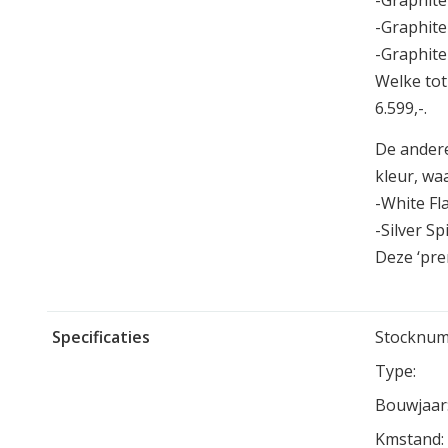
-Graphite
-Graphite
-Graphite
Welke tot
6.599,-.
De andere
kleur, waa
-White Fl
-Silver Spi
Deze ‘pre
Specificaties
Stocknum
Type:
Bouwjaar
Kmstand: