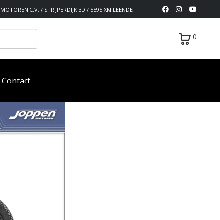
MOTOREN C.V. / STRIJPERDIJK 3D / 5595 XM LEENDE
0
Contact