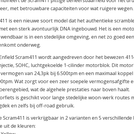
mbineert de Scram411 pittige beheersbaarheid voor het dr
eer, met betrouwbare capaciteiten voor wat ruigere wegen.
11 is een nieuwe soort model dat het authentieke scramble
met een sterk avontuurlijk DNA ingebouwd. Het is een motor
 wendbaar is in een stedelijke omgeving, en net zo goed een 
enkomt onderweg.
Enfield Scram411 wordt aangedreven door het bewezen 411c
njectie, SOHC, luchtgekoelde 1-cilinder motorblok. Dit motor
vermogen van 24,3pk bij 6.500tpm en een maximaal koppel
00tpm. Wat zorgt voor een zeer soepele vermogensafgifte en
toerengebied, wat de algehele prestaties naar boven haalt.
rfiets is geschikt voor lange stedelijke woon-werk routes 
dek en zelfs bij off-road gebruik.
 Scram411 is verkrijgbaar in 2 varianten en 5 verschillende 
e uit de kleuren: