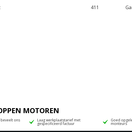
:
411
Ga
 JOPPEN MOTOREN
 beveelt ons
Laag werkplaatstarief met
Goed opgele
gespecificeerd factuur
monteurs