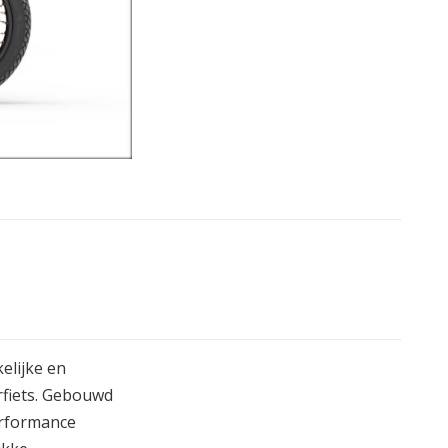
elijke en
rfiets. Gebouwd
erformance