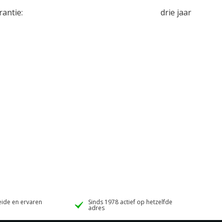
rantie:
drie jaar
ide en ervaren
Sinds 1978 actief op hetzelfde
adres