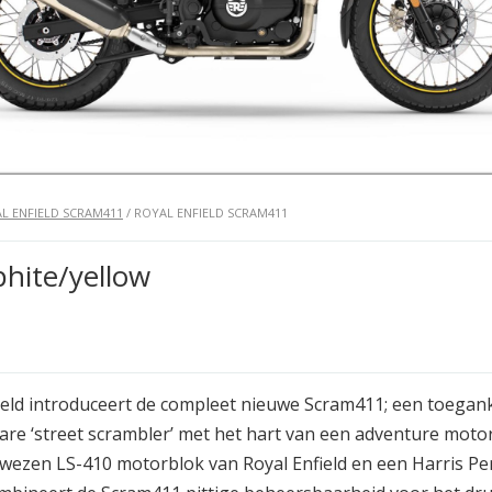
L ENFIELD SCRAM411
/ ROYAL ENFIELD SCRAM411
hite/yellow
ield introduceert de compleet nieuwe Scram411; een toegank
re ‘street scrambler’ met het hart van een adventure moto
wezen LS-410 motorblok van Royal Enfield en een Harris P