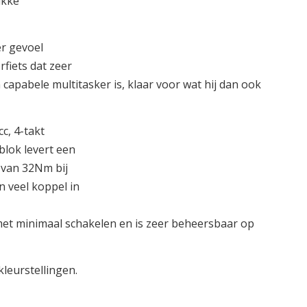
ukke
r gevoel
fiets dat zeer
capabele multitasker is, klaar voor wat hij dan ook
c, 4-takt
blok levert een
 van 32Nm bij
 veel koppel in
met minimaal schakelen en is zeer beheersbaar op
kleurstellingen.