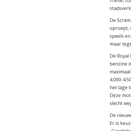
frame, co
stadsverk
De Scram4
oproept, 
speels en
maar teg
De Royal 
benzine i
maximaal 
4.000-4.5
het lage 
Deze moto
slecht weg
De nieuwe
Er is keuz