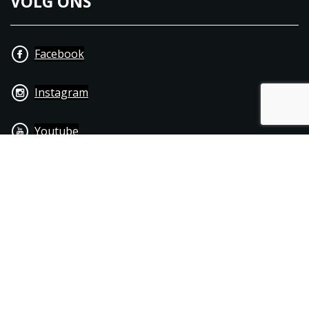
VOLG ONS
Facebook
Instagram
Youtube
+31 40 206 20 33
Contact
Disclaimer
Algemene leverings- & betalingsvoorwaarden
© 1976 - 2025 | Joppen Motoren C.V.