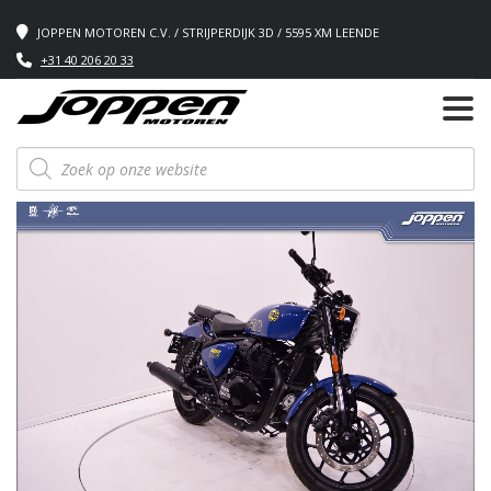
JOPPEN MOTOREN C.V. / STRIJPERDIJK 3D / 5595 XM LEENDE
+31 40 206 20 33
Producten
zoeken