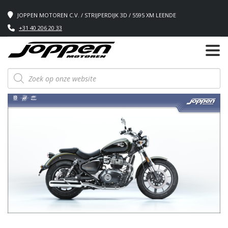
JOPPEN MOTOREN C.V. / STRIJPERDIJK 3D / 5595 XM LEENDE
+31 40 206 20 33
Producten
zoeken