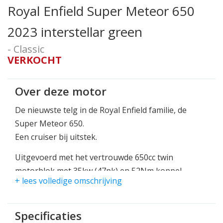
Royal Enfield Super Meteor 650
2023 interstellar green
- Classic
VERKOCHT
Over deze motor
De nieuwste telg in de Royal Enfield familie, de
Super Meteor 650.
Een cruiser bij uitstek.
Uitgevoerd met het vertrouwde 650cc twin
motorblok met 35kw (47pk) en 52Nm koppel.
+ lees volledige omschrijving
Een bewezen betrouwbaar en verfijnd motorblok!
In 2 varianten leverbaar, standaard en touring en
Specificaties
in 7 kleurstellingen.