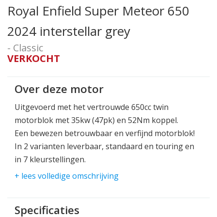
Royal Enfield Super Meteor 650
2024 interstellar grey
- Classic
VERKOCHT
Over deze motor
Uitgevoerd met het vertrouwde 650cc twin
motorblok met 35kw (47pk) en 52Nm koppel.
Een bewezen betrouwbaar en verfijnd motorblok!
In 2 varianten leverbaar, standaard en touring en
in 7 kleurstellingen.
De Standard-versie wordt geleverd in vijf
+ lees volledige omschrijving
kleurstellingen: Astral Black, Astral Green, Astral
Blue, Interstellar Green en Interstellar Gray.
Specificaties
De Tourer wordt aangeboden in Celestial Red en