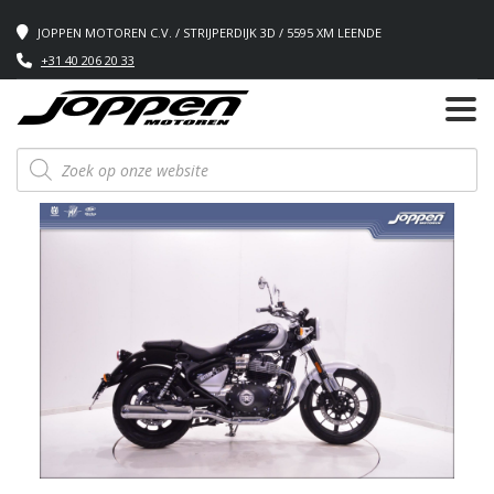
JOPPEN MOTOREN C.V. / STRIJPERDIJK 3D / 5595 XM LEENDE
+31 40 206 20 33
Producten
zoeken