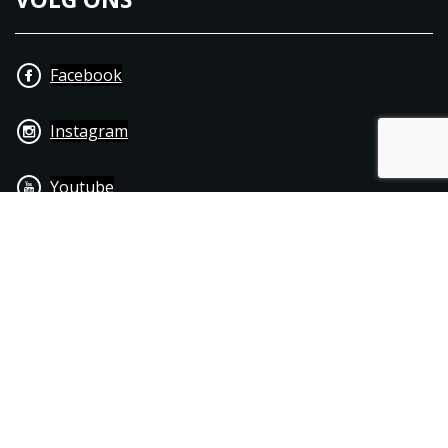
Facebook
Instagram
Youtube
+31 40 206 20 33
Contact
Disclaimer
Algemene leverings- & betalingsvoorwaarden
© 1976 - 2025 | Joppen Motoren C.V.