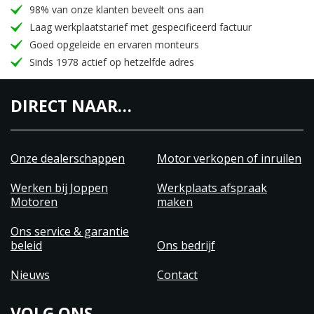
98% van onze klanten beveelt ons aan
Laag werkplaatstarief met gespecificeerd factuur
Goed opgeleide en ervaren monteurs
Sinds 1978 actief op hetzelfde adres
DIRECT NAAR…
Onze dealerschappen
Motor verkopen of inruilen
Werken bij Joppen
Werkplaats afspraak
Motoren
maken
Ons service & garantie
beleid
Ons bedrijf
Nieuws
Contact
VOLG ONS