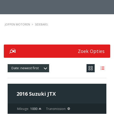
JOPPEN MOTOREN
>
SIDEBARS
Zoek Opties
Date: newest first
$43 600
2016 Suzuki JTX
Mileage:
1000
Transmission: