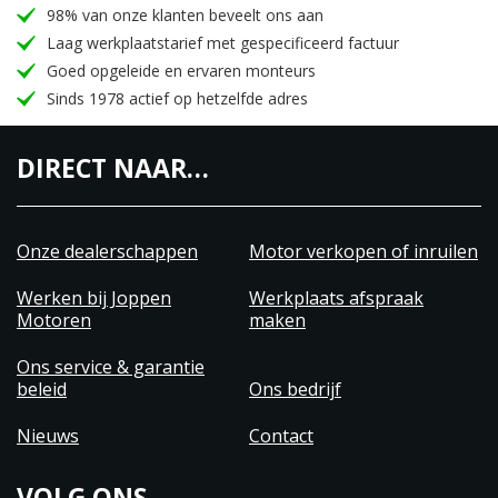
98% van onze klanten beveelt ons aan
Laag werkplaatstarief met gespecificeerd factuur
Goed opgeleide en ervaren monteurs
Sinds 1978 actief op hetzelfde adres
DIRECT NAAR…
Onze dealerschappen
Motor verkopen of inruilen
Werken bij Joppen
Werkplaats afspraak
Motoren
maken
Ons service & garantie
beleid
Ons bedrijf
Nieuws
Contact
VOLG ONS