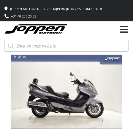
JOPPEN MOTOREN C.V. / STRIJPERDIJK 3D / 5595 XM LEENDE
+31 40 206 20 33
Producten
zoeken