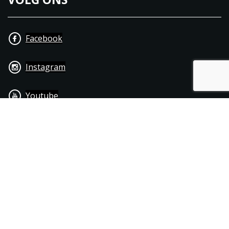
Facebook
Instagram
Youtube
+31 40 206 20 33
Contact
Disclaimer
Algemene leverings- & betalingsvoorwaarden
© 1976 - 2025 | Joppen Motoren C.V.