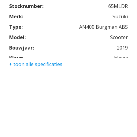
Stocknumber:
65MLDR
Merk:
Suzuki
Type:
AN400 Burgman ABS
Model:
Scooter
Bouwjaar:
2019
Kleur:
blauw
+ toon alle specificaties
Kmstand:
4877km
Cilinders:
1
Aantal CC:
400
Garantie:
3 maanden