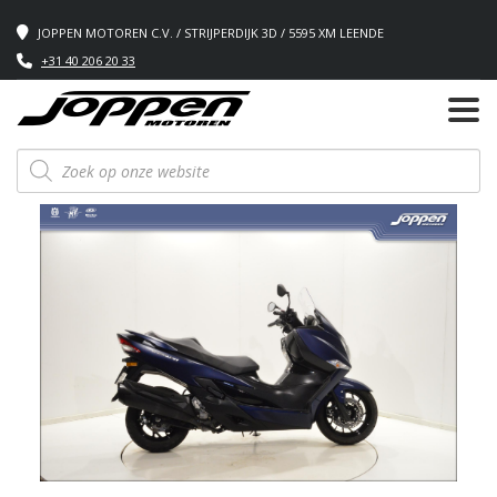
JOPPEN MOTOREN C.V. / STRIJPERDIJK 3D / 5595 XM LEENDE
+31 40 206 20 33
Producten
zoeken