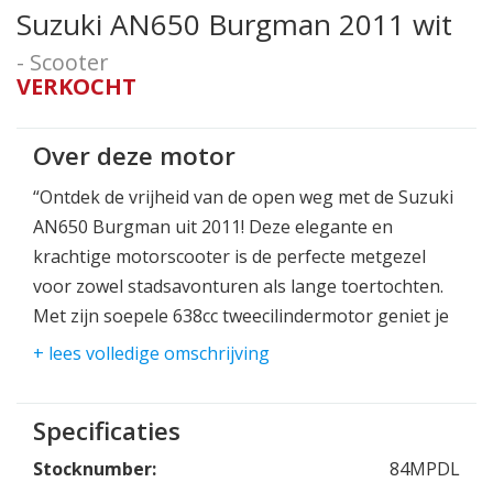
Suzuki AN650 Burgman 2011 wit
- Scooter
VERKOCHT
Over deze motor
“Ontdek de vrijheid van de open weg met de Suzuki
AN650 Burgman uit 2011! Deze elegante en
krachtige motorscooter is de perfecte metgezel
voor zowel stadsavonturen als lange toertochten.
Met zijn soepele 638cc tweecilindermotor geniet je
van indrukwekkende prestaties en comfortabele
+ lees volledige omschrijving
ritten.
De AN650 Burgman is voorzien van geavanceerde
Specificaties
functies zoals een elektrisch verstelbaar
Stocknumber:
84MPDL
windscherm, een ruim opbergvak onder het zadel