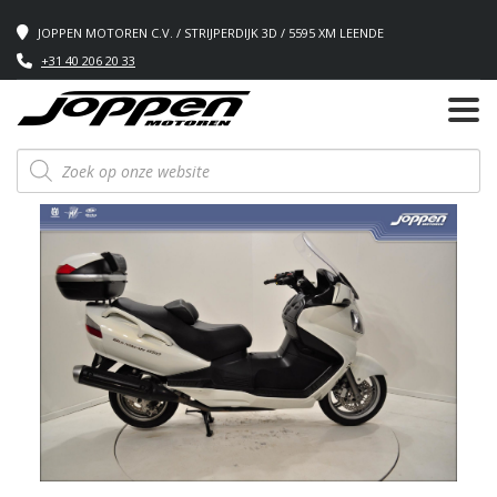
JOPPEN MOTOREN C.V. / STRIJPERDIJK 3D / 5595 XM LEENDE
+31 40 206 20 33
Producten
zoeken