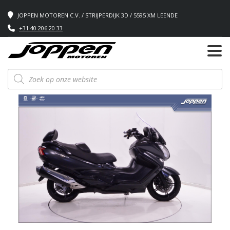
JOPPEN MOTOREN C.V. / STRIJPERDIJK 3D / 5595 XM LEENDE
+31 40 206 20 33
Producten
zoeken