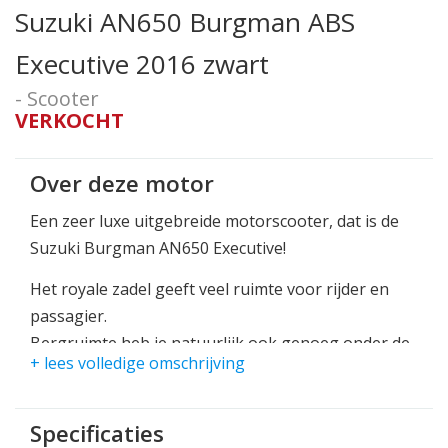
Suzuki AN650 Burgman ABS
Executive 2016 zwart
- Scooter
VERKOCHT
Over deze motor
Een zeer luxe uitgebreide motorscooter, dat is de
Suzuki Burgman AN650 Executive!
Het royale zadel geeft veel ruimte voor rijder en
passagier.
Bergruimte heb je natuurlijk ook genoeg onder de
+ lees volledige omschrijving
buddy.
Ideaal als woonwerk vervoers middel.
Specificaties